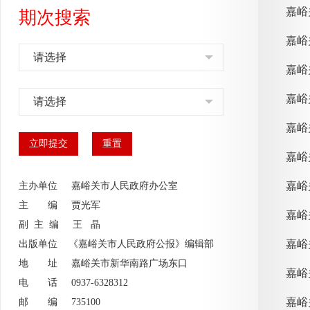
嘉峪
期次搜索
请选择
嘉峪
嘉峪
请选择
嘉峪
主办单位 嘉峪关市人民政府办公室
主 编
贾光军
副 主 编
王 晶
嘉峪
出版单位 《嘉峪关市人民政府公报》编辑部
地 址 嘉峪关市新华南路广场东口
电 话 0937-6328312
邮 编 735100