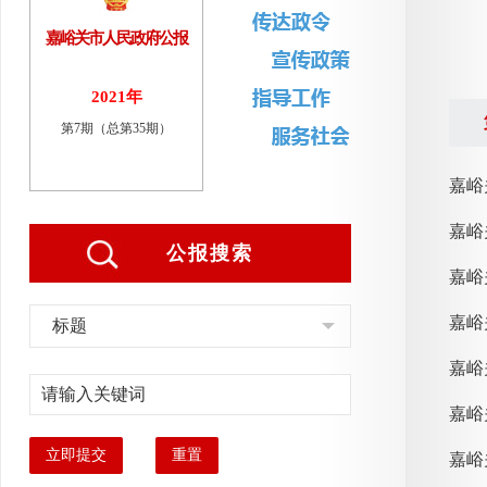
嘉峪关市人民政府公报
2021年
第7期（总第35期）
公报搜索
嘉峪
标题
嘉峪
立即提交
重置
嘉峪