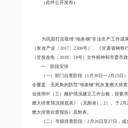
（此件公开发布）
为巩固打击取缔
“
地条钢
”
非法生产工作成
（发改产业〔
2017
〕
2306
号）、《甘肃省钢铁
（甘发改电〔
2018
〕
18
号）文件精神和市委市政
一、阶段安排
（一）部门自查阶段（
1
月
30
日一
2
月
25
日
全覆盖、无死角的防范
“
地条钢
”
死灰复燃大排查
业使用中（工）频炉情况建立工作台账，按要
燃大排查情况摸底表》（见附表
1
，
2
）。于
2
月
燃大排查自查报告》及附表。
（二）市级排查阶段：
2
月
26
日至
27
日，成