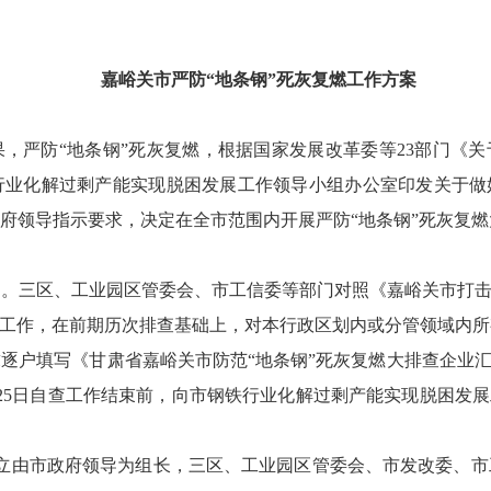
嘉峪关市严防
“
地条钢
”
死灰复燃工作方案
果，严防
“
地条钢
”
死灰复燃，根据国家发展改革委等
23
部门《关
行业化解过剩产能实现脱困发展工作领导小组办公室印发关于做
府领导指示要求，决定在全市范围内开展严防
“
地条钢
”
死灰复燃
）。三区、工业园区管委会、市工信委等部门对照《嘉峪关市打
工作，在前期历次排查基础上，对本行政区划内或分管领域内所
求逐户填写《甘肃省嘉峪关市防范
“
地条钢
”
死灰复燃大排查企业
25
日自查工作结束前，向市钢铁行业化解过剩产能实现脱困发展
立由市政府领导为组长，三区、工业园区管委会、市发改委、市