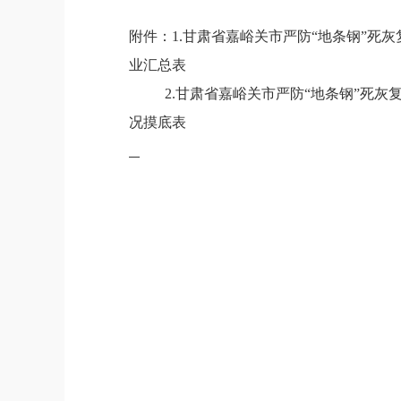
附件：
1
.
甘肃省嘉峪关市严防
“
地条钢
”
死灰
业汇总表
2
.
甘肃省嘉峪关市严防
“
地条钢
”
死灰
况摸底表