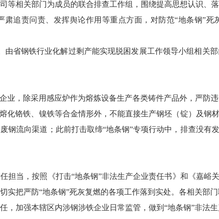
司等相关部门为成员的联合排查工作组，围绕提高思想认识、落
严肃追责问责、发挥舆论作用等重点方面，对防范
“
地条钢
”
死
。由省钢铁行业化解过剩产能实现脱困发展工作领导小组相关部
企业，除采用感应炉作为熔炼设备生产各类铸件产品外，严防违
熔化铬铁、镍铁等合金情形外，不能直接生产钢坯（锭）及钢
及废钢流向渠道；此前打击取缔
“
地条钢
”
专项行动中，排查没有
责任担当，按照《打击
“
地条钢
”
非法生产企业责任书》和《嘉峪
切实把严防
“
地条钢
”
死灰复燃的各项工作落到实处。各相关部门
任，加强本辖区内涉钢涉铁企业日常监管，做到
“
地条钢
”
非法生