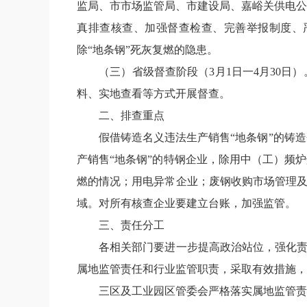
监局、市市场监管局、市建设局、嘉峪关供电公
真排查核查、加强督查检查、完善举报制度、
除
“
地条钢
”
死灰复燃的隐患。
（三）省级督查阶段（
3
月
1
日一
4
月
30
日）
料、实地查看等方式开展督查。
二、排查重点
假借铸造名义违法生产销售
“
地条钢
”
的铸造
产销售
“
地条钢
”
的特钢企业，除用中（工）频炉
燃的情况；用电异常企业；废钢收购市场管理
域。对所有核查企业要建立台账，加强监管。
三、责任分工
各相关部门要进一步提高政治站位，强化
属地监管责任和行业监管职责，采取有效措施，
三区及工业园区管委会严格落实属地监管责