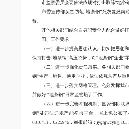
市监察委员会要依法依规对打击取缔
“
地条
市委宣传部负责防范
“
地条钢
”
死灰复燃舆
督。
其他相关部门结合自身职责全力配合做好打
四、工作要求
（一）进一步提高思想认识。切实把思想
保持打击
“
地条钢
”
高压态势，对
“
地条钢
”
企业
“
（二）进一步强化责任落实。各相关部门
钢
”
生产、销售、使用企业，依法依规从严从重
（三）进一步落实网格管理。充分发挥我
并做好
“
地条钢
”
日常监管培训工作。
（四）进一步完善举报机制。国家部际联
钢
”
及违法违规产能举报平台，省上也公布了
6310411
，
6225946
，举报邮箱：
jygfgwcyk@163