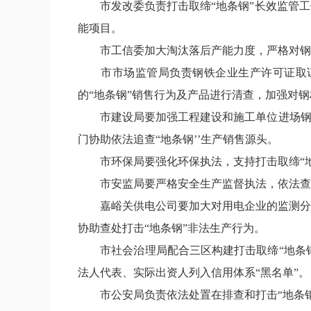
市发改委负责打击取缔
“
地条钢
”
长效监管工
能项目。
市工信委加大淘汰落后产能力度，严格对钢
市市场监管局负责钢铁企业生产许可证取
的
“
地条钢
”
销售行为及产品进行清查，加强对钢
市建设局要加强工程建设和施工单位进场
门协助依法追查
“
地条钢
’’
生产销售源头。
市环保局要强化环保执法，支持打击取缔
“
市安监局要严格安全生产监督执法，依法查
嘉峪关供电公司要加大对用电企业的监测分
协助查处打击
“
地条钢
”
非法生产行为。
市社会治理局配合三区构建打击取缔
“
地条
法人代表、实际出资人列入信用体系
“
黑名单
”
。
市公安局负责依法处置在排查和打击
“
地条