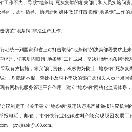
钢
”
工作不力、导致
“
地条钢
”
死灰复燃的相关部门和人员实施问责
论导向，及时指导、协调新闻媒体做好打击取缔
“
地条钢
”
工作的
击防范
“
地条钢
”
非法生产工作。
和行动统一到国家和省上对打击取缔
“
地条钢
”
的决策部署要求上来
零容忍
”
，切实巩固取缔
“
地条钢
”
工作成果，坚决杜绝
“
地条钢
”
死
要采取有效措施，靠实部门责任，积极做好防止
“
地条钢
”
死灰复
惩处，对隐瞒不报、查处不及时不坚决的部门及相关人员严肃问
市现有网格化服务管理平台作用，建立
“
地条钢
”
网格化监管体系，
席会议制定了《关于建立
“
地条钢
”
及违法违规产能举报响应机制
举报电话、邮箱，市钢铁行业化解过剩产能实现脱困发展工
.com
，
gxwjszbk@163.com
。