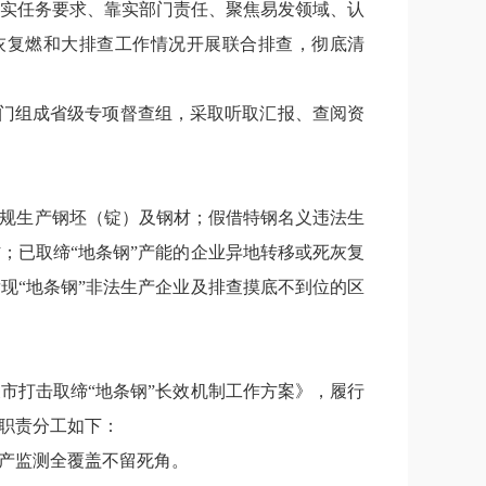
实任务要求、靠实部门责任、聚焦易发领域、认
灰复燃和大排查工作情况开展联合排查，彻底清
门组成省级
专项督查组，采取听取汇报、查阅资
规生产钢坯（锭）及钢材；假借特钢名义违法生
材；已取缔
“
地条钢
”
产能的企业异地转移或死灰复
发现
“
地条钢
”
非法生产企业及排查摸底不到位的区
关市打击取缔
“
地条钢
”
长效机制工作方案》，履行
职责分工如下：
产监测全覆盖不留死角。