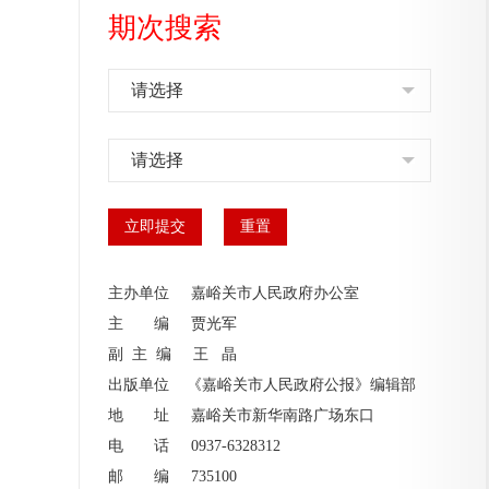
期次搜索
请选择
请选择
主办单位 嘉峪关市人民政府办公室
主 编
贾光军
副 主 编
王 晶
出版单位 《嘉峪关市人民政府公报》编辑部
地 址 嘉峪关市新华南路广场东口
电 话 0937-6328312
邮 编 735100