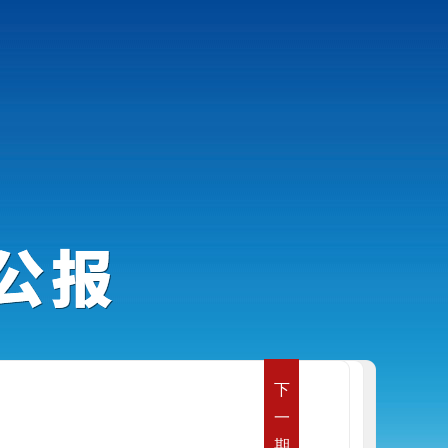
下
一
期