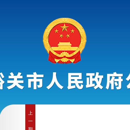
上
一
期