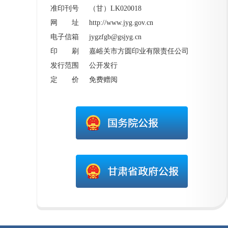
准印刊号 （甘）LK020018
网 址
http://www.jyg.gov.cn
电子信箱 jygzfgb@gsjyg.cn
印 刷 嘉峪关市方圆印业有限责任公司
发行范围 公开发行
定 价 免费赠阅