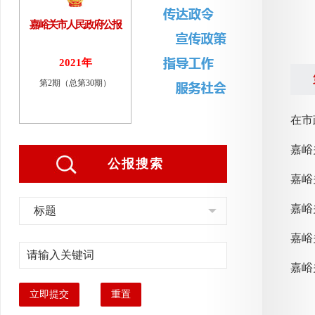
嘉峪关市人民政府公报
2021年
第2期（总第30期）
在市
公报搜索
嘉峪
嘉峪
标题
嘉峪
立即提交
重置