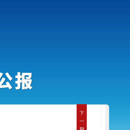
下
一
期