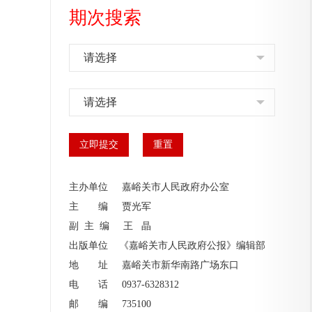
期次搜索
请选择
请选择
主办单位 嘉峪关市人民政府办公室
主 编
贾光军
副 主 编
王 晶
出版单位 《嘉峪关市人民政府公报》编辑部
地 址 嘉峪关市新华南路广场东口
电 话 0937-6328312
邮 编 735100