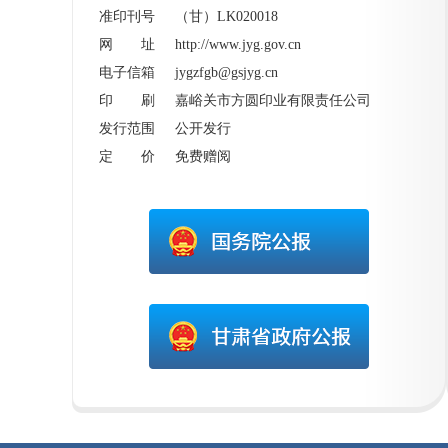
准印刊号 （甘）LK020018
网 址
http://www.jyg.gov.cn
电子信箱 jygzfgb@gsjyg.cn
印 刷 嘉峪关市方圆印业有限责任公司
发行范围 公开发行
定 价 免费赠阅