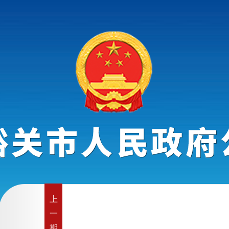
上
一
期