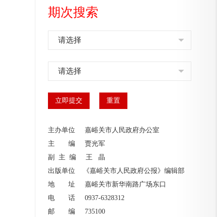
期次搜索
请选择
请选择
主办单位 嘉峪关市人民政府办公室
主 编
贾光军
副 主 编
王 晶
出版单位 《嘉峪关市人民政府公报》编辑部
地 址 嘉峪关市新华南路广场东口
电 话 0937-6328312
邮 编 735100