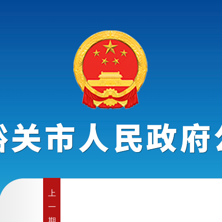
上
一
期