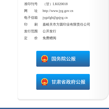
准印刊号 （甘）LK020018
网 址
http://www.jyg.gov.cn
电子信箱 jygzfgb@gsjyg.cn
印 刷 嘉峪关市方圆印业有限责任公司
发行范围 公开发行
定 价 免费赠阅