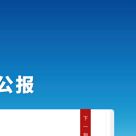
下
一
期