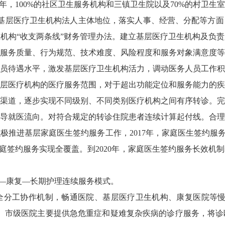
年，
100%
的社区卫生服务机构和三镇卫生院以及
70%
的村卫生室
基层医疗卫生机构法人主体地位，落实人事、经营、分配等方面
机构“收支两条线”财务管理办法。建立基层医疗卫生机构及负
服务质量、行为规范、技术难度、风险程度和服务对象满意度等
员待遇水平，激发基层医疗卫生机构活力，调动医务人员工作积
层医疗机构的医疗服务范围，对于超出功能定位和服务能力的疾
渠道，逐步实现不同级别、不同类别医疗机构之间有序转诊。完
导就医流向。对符合规定的转诊住院患者连续计算起付线。合理
积极推进基层家庭医生签约服务工作，
2017
年，家庭医生签约服
庭签约服务实现全覆盖。到
2020
年，家庭医生签约服务长效机制
—康复—长期护理连续服务模式。
全分工协作机制，畅通医院、基层医疗卫生机构、康复医院等
。市级医院主要提供急危重症和疑难复杂疾病的诊疗服务，将诊