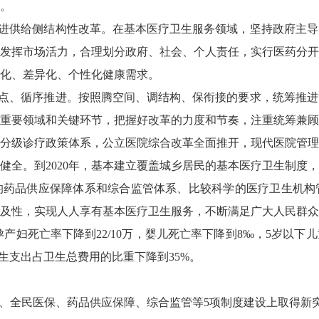
。
进供给侧结构性改革。在基本医疗卫生服务领域，坚持政府主导
发挥市场活力，合理划分政府、社会、个人责任，实行医药分开
化、差异化、个性化健康需求。
点、循序推进。按照腾空间、调结构、保衔接的要求，统筹推进
重要领域和关键环节，把握好改革的力度和节奏，注重统筹兼顾
分级诊疗政策体系，公立医院综合改革全面推开，现代医院管理
健全。到
2020
年，基本建立覆盖城乡居民的基本医疗卫生制度，
的药品供应保障体系和综合监管体系、比较科学的医疗卫生机构
及性，实现人人享有基本医疗卫生服务，不断满足广大人民群众
孕产妇死亡率下降到
22/10
万，婴儿死亡率下降到
8
‰，
5
岁以下儿
生支出占卫生总费用的比重下降到
35%
。
理、全民医保、药品供应保障、综合监管等
5
项制度建设上取得新