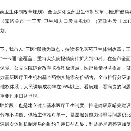
医药卫生体制改革规划》
,
全面深化医药卫生体制改革，推进“健康
《嘉峪关市“十三五”卫生和人口发展规划》（嘉政办发〔
201
划。
导下，我市以“三医”联动为重点，持续深化医药卫生体制改革，
“一卡通”全覆盖，重特大疾病报销病种扩大到
50
种。在全市全面
保障。公立医院综合改革取得积极进展，医疗质量显著提高，健
办基层医疗卫生机构基本药物实施零差价销售。全市推行分级诊
的维权体系，人民调解成功率在
95%
以上。看病难、看病贵的问题
重要作用日益显现。
决胜阶段，也是建立健全基本医疗卫生制度、推进健康嘉峪关建
分布不均衡、供给主体相对单一、基层服务能力薄弱等问题仍比
深层次体制机制矛盾的制约作用日益凸显，利益格局调整更加复