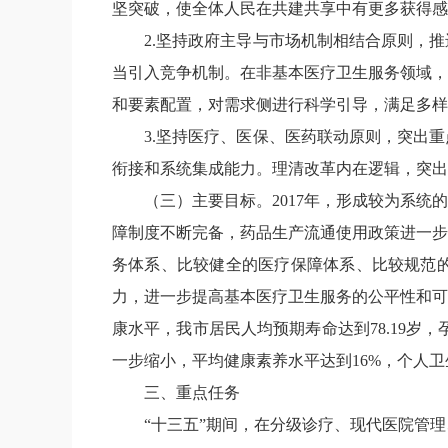
坚突破，使全体人民在共建共享中有更多获得感
2.
坚持政府主导与市场机制相结合原则，推
当引入竞争机制。在非基本医疗卫生服务领域，
和要素配置，对需求侧进行科学引导，满足多样
3.
坚持医疗、医保、医药联动原则，突出重
衔接和系统集成能力。理清改革内在逻辑，突出
（三）主要目标
。
2017
年，形成较为系统的
障制度不断完备，药品生产流通使用政策进一步
务体系、比较健全的医疗保障体系、比较规范
力，进一步提高基本医疗卫生服务的公平性和可
康水平，我市居民人均预期寿命达到
78.19
岁，
一步缩小，平均健康素
养水平达到
16%
，个人卫
三、重点任务
“十三五”期间，在分级诊疗、现代医院管