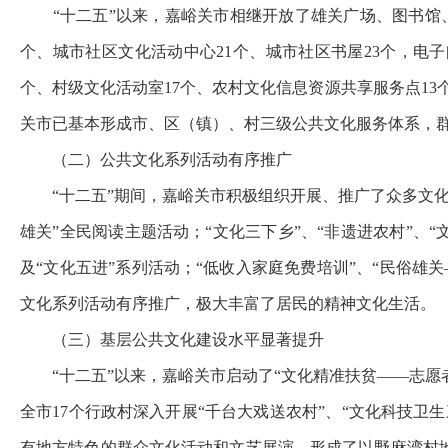
“
十二五
”
以来，嘉峪关市
相继开放了
雄关广场、图书馆
个、城市社区文化活动中心
21
个、城市社区书屋
23
个，电子
个、村级文化活动室
17
个、农村文化信息资源共享服务点
13
关市已基本形成市、区（镇）、村三级公共文化服务体系，
（二）公共文化系列活动有序推广
“
十二五
”
期间，嘉峪关市积极组织开展、推广了众多文
雄关
”
全民阅读主题活动；
“
文化三下乡
”
、
“
非遗进农村
”
、
“
及
“
文化五进
”
系列活动；
“
低收入家庭免费培训
”
、
“
民俗雄关
文化系列活动有序推广，极大丰富了居民的精神文化生活。
（三）基层公共文化建设水平显著提升
“
十二五
”
以来，嘉峪关市启动了
“
文化精准扶贫
——
志愿
全市
17
个行政村深入开展
“
千台大戏送农村
”
、
“
文化科技卫生
有地方特色的群众文化活动和文艺展演，形成了以野麻湾村