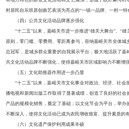
村居民自乐班原创曲艺表演为亮点的
“
一镇一品牌、一村一特
（四）公共文化活动品牌逐步强化
“
十二五
”
以来，嘉峪关市进一步推进
“
雄关大舞台
”
、
“
雄
原则，零门槛、零费用、零距离参与，容纳嘉峪关市全体城
总冠军，是城乡群众重要的自我展示平台，极大地活跃了嘉
共文化活动品牌不断强化，使得嘉峪关市区域影响力不断增
（五）文化助推器作用进一步凸显
“
十二五
”
以来，嘉峪关市文化事业对政治、经济、社会
播电视和新闻出版工作取得了显著成绩，创造了良好的社会
产品的规模化销售，奠定了基础；以文化节会为平台，举办
不断深入，使得文化活动已成为农民增收致富、提升素质的
（六）文化遗产保护利用成果丰硕