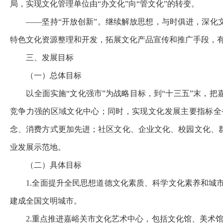
局，实现文化管理单位由
“
办文化
”
向
“
管文化
”
的转变。
——
坚持
“
开放创新
”
。继续解放思想，与时俱进，深化
特色文化资源整理和开发，拓展文化产品宣传和推广手段，
三、发展目标
（一）总体目标
以全面实施
“
文化强市
”
为战略目标，
到
“
十三五
”
末，
把
竞争力强的区域文化中心；同时，实现文化发展主要指标全
念、消费方式更加先进；社区文化、企业文化、校园文化、
业发展示范地。
（二）具体目标
1.
全面提升全民思想道德文化素质、科学文化素养和城
建成全国文明城市。
2.
重点推进嘉峪关市文化艺术中心，包括文化馆、美术