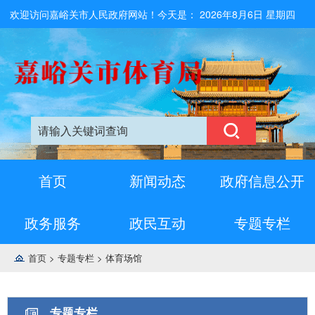
欢迎访问嘉峪关市人民政府网站！今天是：
2026年8月6日 星期四
首页
新闻动态
政府信息公开
政务服务
政民互动
专题专栏
首页
>
专题专栏
>
体育场馆
专题专栏