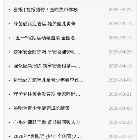
喜报 | 捷报频传！嘉峪关市体校运动员征战2026年全国U系列田径联赛（第二站·重庆站）斩获百米...
2026-05-25
绿茵砺兵迎省运 雄关健儿勇争先——嘉峪关市体校足球队备战甘肃省第十六届运动会纪实
2026-05-13
“五一”假期运动氛围浓 全国各地青少年体育活动精彩不断
2026-05-12
筑牢安全防护网 平安喜迎劳动节——嘉峪关市体校开展“五一”假期校园安全专项检查
2026-04-29
强化应急演练 筑牢安全根基——嘉峪关市体校开展2026年春季学期地震及消防应急演练
2026-04-16
运动处方筑牢儿童青少年春季过敏免疫防线
2026-04-03
守护脊柱黄金发育期 专家呼吁低年级课间延长至30分钟
2026-03-21
姚明为青少年健康成长献策
2026-03-08
心系外训鼓干劲 督导慰问暖人心
2026-02-23
2026年“奔跑吧·少年”全国青少年冬季阳光体育大会闭幕
2026-02-10