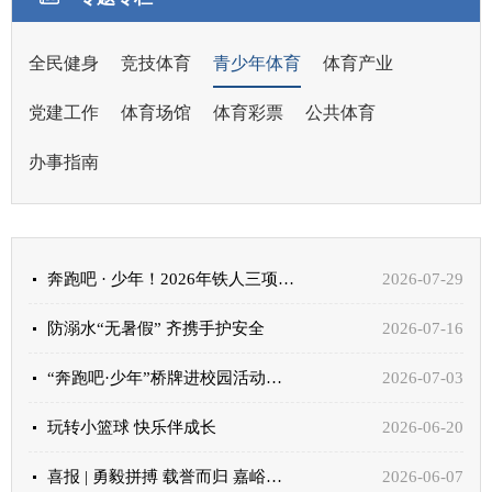
全民健身
竞技体育
青少年体育
体育产业
党建工作
体育场馆
体育彩票
公共体育
办事指南
奔跑吧 · 少年！2026年铁人三项青少年夏令营嘉峪关站圆满结营
2026-07-29
防溺水“无暑假” 齐携手护安全
2026-07-16
“奔跑吧·少年”桥牌进校园活动举行
2026-07-03
玩转小篮球 快乐伴成长
2026-06-20
喜报 | 勇毅拼搏 载誉而归 嘉峪关市体校健儿征战省十六运会摔跤项目斩获5金5银8铜
2026-06-07