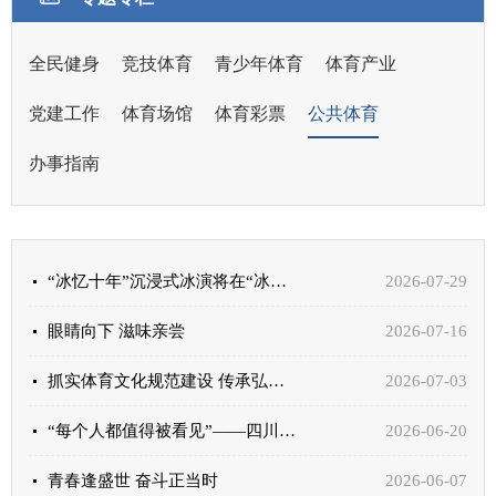
全民健身
竞技体育
青少年体育
体育产业
党建工作
体育场馆
体育彩票
公共体育
办事指南
“冰忆十年”沉浸式冰演将在“冰立方”上演
2026-07-29
眼睛向下 滋味亲尝
2026-07-16
抓实体育文化规范建设 传承弘扬中华体育精神
2026-07-03
“每个人都值得被看见”——四川“体育之光”文化推广活动走进特校
2026-06-20
青春逢盛世 奋斗正当时
2026-06-07