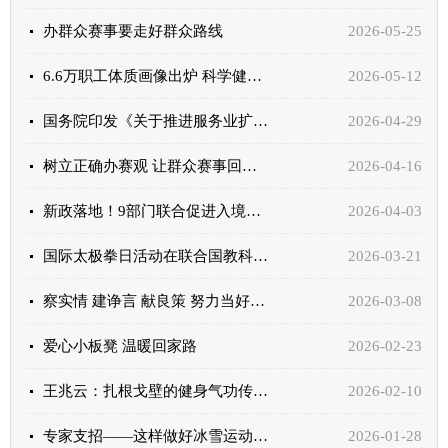
办群众赛事要走好群众路线
2026-05-25
6.6万职工体质画像出炉 科学健身需“对症下药”
2026-05-12
国务院印发《关于推进服务业扩能提质的意见》
2026-04-29
树立正确办赛观 让群众赛事回归纯粹
2026-04-16
新政落地！9部门联合促进入境消费
2026-04-03
国际太极拳日活动在联合国教科文组织总部举办
2026-03-21
察实情 建诤言 献良策 努力当好群众的体育“代言人”
2026-03-08
爱心小板凳 温暖回家路
2026-02-23
王兆云：扎根戈壁的健身气功传承人
2026-02-10
专家支招——这样做好冰雪运动安全防护与急救
2026-01-28