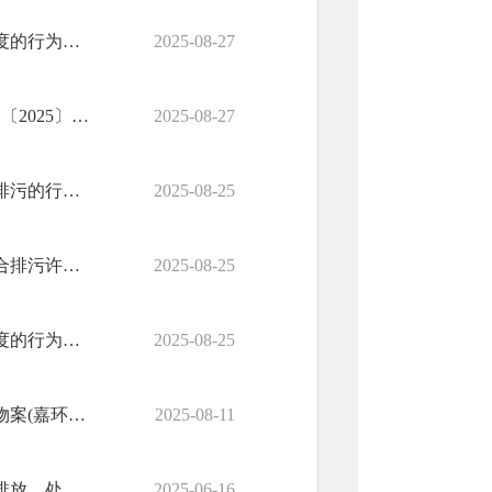
嘉峪关脱科商贸有限公司违反环境影响评价及建设项目管理制度的行为案（嘉环罚〔2025〕11号）
2025-08-27
高*仁违反环境影响评价及建设项目管理制度的行为案（嘉环罚〔2025〕12号）
2025-08-27
甘肃润源环境资源科技有限公司违反超标或超总量、逃避监管排污的行为案（嘉环罚〔2025〕8号）
2025-08-25
嘉峪关广丽劳务服务有限责任公司违反污染物排放口数量不符合排污许可证规定案（嘉环罚〔2025〕9号）
2025-08-25
嘉峪关铭翔铝业有限公司违反环境影响评价及建设项目管理制度的行为案（嘉环罚〔2025〕10号）
2025-08-25
甘肃润源环境资源科技有限公司违反篡改监测数据排放水污染物案(嘉环罚〔2025〕7号)
2025-08-11
嘉峪关铭翔铝业有限公司未按规定采取污染防治措施或者设施排放、处置、贮存污染物的违法行为案(嘉环罚〔2025〕3号)
2025-06-16