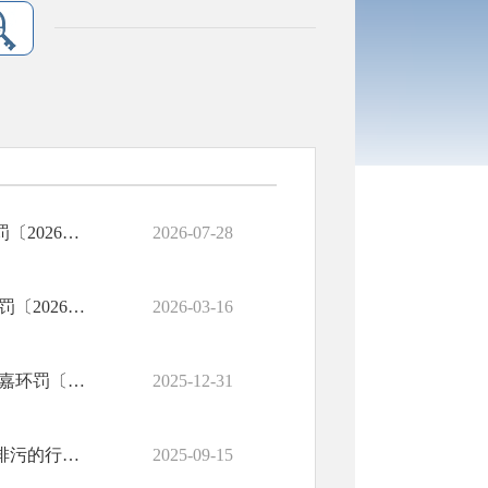
甘肃富佰宏再生资源有限公司超许可总量排放污染物案（嘉环罚〔2026〕2号）
2026-07-28
兰州洁华环境评价咨询有限公司违反环境影响评价行为案(嘉环罚〔2026〕1号)
2026-03-16
嘉峪关市嘉仁万友建筑劳务有限公司违反环境影响评价行为案(嘉环罚〔2025〕14号)
2025-12-31
嘉峪关市清源通洁污水处理有限公司超标或超总量、逃避监管排污的行为案（嘉环罚〔2025〕13号）
2025-09-15