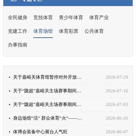
全民健身
竞技体育
青少年体育
体育产业
党建工作
体育场馆
体育彩票
公共体育
办事指南
关于嘉峪关体育馆暂停对外开放的通知
2026-07-29
关于“陇超”嘉峪关主场赛事期间体育场内车辆禁行的温馨提示
2026-07-16
关于“陇超”嘉峪关主场赛事期间体育场内车辆禁行的温馨提示
2026-07-03
身边场馆“活” 群众体育“火”——北京东城盘活资源推动全民健身高质量发展
2026-06-20
体博会装备中心展台人气旺
2026-06-07