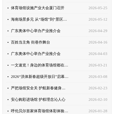
体育场馆设施产业大会厦门召开
2026-05-25
海南场景多元 从“场馆”到“景区、街区、商圈”
2026-05-12
广东奥体中心举办产业推介会
2026-04-29
百姓当主角 街巷作舞台
2026-04-16
广东奥体中心举办产业推介会
2026-04-03
一文速览！身边的体育场馆都在这~
2026-03-21
2026“洪体新春超级开放日”启幕 十六个“场馆+”模式打造全民体育惠民盛宴
2026-03-08
严把场馆安全关 护航新春健身季——体育中心开展春节前场馆安全生产专项检查
2026-02-23
安心购彩进场馆 护权理念沁人心
2026-02-10
呼伦贝尔首家体育场馆体彩体验店开业
2026-01-28