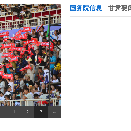
国务院信息
甘肃要
名宿助阵燃动绿茵！前国足名将杨璞空降陇超联赛嘉峪关主场赛事现场
1
2
3
4