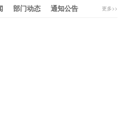
闻
部门动态
通知公告
更多>>
喜报！嘉峪关市健儿斩获省运会群众组田径赛事女子万米冠军！