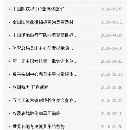
中国队获得U17亚洲杯亚军
2026-05-25
全国国际象棋锦标赛为奥赛选材
2026-05-12
中国场地自行车队向着更高目标前行
2026-04-29
体育总局登山中心印发提示函 全面加强山地越野跑赛事执裁工作
2026-04-16
新一届中国女排第一批集训名单公布
2026-04-03
反兴奋剂中心完善多平台举报体系建设
2026-03-21
冬训蓄力 开启新程
2026-03-08
五金四银六铜创境外冬奥会参赛最好成绩 中国体育代表团取得运动成绩和精神文明双丰收
2026-02-23
谷爱凌战胜伤病重回巅峰
2026-02-10
世界各地冬奥健儿集结蓄势
2026-01-28