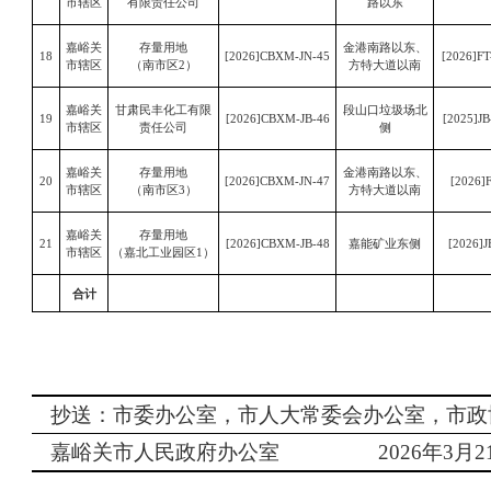
市辖区
有限责任公司
路以东
嘉峪关
存量用地
金港南路以东、
18
[2026]CBXM-JN-45
[2026]FT
市辖区
（南市区
2）
方特大道以南
嘉峪关
甘肃民丰化工有限
段山口垃圾场北
19
[2026]CBXM-JB-46
[2025]JB
市辖区
责任公司
侧
嘉峪关
存量用地
金港南路以东、
20
[2026]CBXM-JN-47
[2026]
市辖区
（南市区
3）
方特大道以南
嘉峪关
存量用地
21
[2026]CBXM-JB-48
嘉能矿业东侧
[2026]J
市辖区
（嘉北工业园区
1）
合计
抄送：市委办公室，市人大常委会办公室，市政
嘉峪关市人民政府办公室
202
6
年
3
月
2