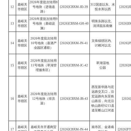
2026年度批次转用8
嘉峪关
312国道以东、水
12
号地块（
进场道
[2026]CBXM-JD-39
[2026]J
市辖区
投水库以西
路
）
2026年度批次转用9
嘉峪关
明珠东路以北、
13
号地块
（基础设
[2026]CBXM-GH-40
[2026]D
市辖区
润泽园东南侧
施）
2026年度批次转用
嘉峪关
文殊镇辖区内、
14
10号地块（嘉酒产
[2026]CBXM-JN-41
[2026]J
市辖区
讨赖河以北
业园区通联）
2026年度批次转用
嘉峪关
草湖湿地
15
11号地块（草湖管
[2026]CBXM-JC-42
[2026]J
市辖区
公园
理服务区）
西至新华路与宏
远路交叉口，沿
2026年度批次转用
嘉峪关
宏远路向东至铁
16
12号地块（排洪
[2026]CBXM-JB-43
[2026
市辖区
山路后，向北沿
渠）
铁山路经
S215县
道至断山口河道
嘉峪关
嘉峪关市开通商贸
南市区、金港南
17
[2026]CBXM-JN-44
[2026]FT