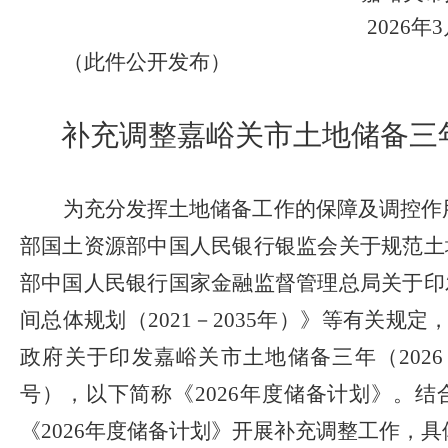
202
6
年
3
（此件公开发布）
补充
调整
嘉峪关市土地储备三
为
充分发挥土地储备工作的保障及调控作
部国土资源部中国人民银行银监会关于规范土
部中国人民银行国家金融监督管理总局关于印
间总体规划（
2021
－
2035
年
）》
等有关规定
政府关于印发嘉峪关市土地储备三年（
2026
号），以下简称
《
2026
年度
储备计划》
。结
《
2026
年度
储备计划》
开展补充调整工作，具