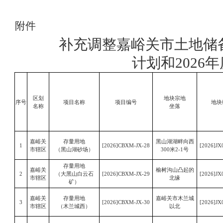
附件
补充调整嘉峪关市土地储
计划和
202
区划
地块宗地
序号
项目名称
项目编号
地块
名称
坐落
嘉峪关
存量用地
黑山湖湖畔向西
1
[2026]CBXM-JX-28
[2026]JX
市辖区
（黑山湖砂场）
300米2-1号
存量用地
嘉峪关
榆树沟山凸起的
2
（大黑山白云石
[2026]CBXM-JX-29
[2026]JX
市辖区
北缘
矿）
嘉峪关
存量用地
嘉峪关市木兰城
3
[2026]CBXM-JX-30
[2026]JX
市辖区
（木兰城西）
以北