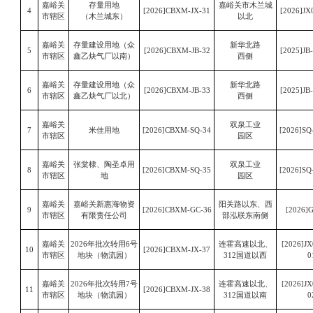
嘉峪关
存量用地
嘉峪关市木兰城
4
[2026]CBXM-JX-31
[2026]JX
市辖区
（木兰城东）
以北
嘉峪关
存量建设用地（众
新华北路
5
[2026]CBXM-JB-32
[2025]JB
市辖区
鑫乙炔气厂以南）
西侧
嘉峪关
存量建设用地（众
新华北路
6
[2026]CBXM-JB-33
[2025]JB
市辖区
鑫乙炔气厂以北）
西侧
嘉峪关
双泉工业
7
米佳用地
[2026]CBXM-SQ-34
[2026]SQ
市辖区
园区
嘉峪关
张棠棣、陶圣卓用
双泉工业
8
[2026]CBXM-SQ-35
[2026]SQ
市辖区
地
园区
嘉峪关
嘉峪关新惠海物资
阳关路以东、西
9
[2026]CBXM-GC-36
[2026]
市辖区
有限责任公司
部泓联东南侧
嘉峪关
2026年批次转用6号
连霍高速以北、
[2026]J
10
[2026]CBXM-JX-37
市辖区
地块（物流园）
312国道以西
0
嘉峪关
2026年批次转用7号
连霍高速以北、
[2026]J
11
[2026]CBXM-JX-38
市辖区
地块（物流园）
312国道以南
0