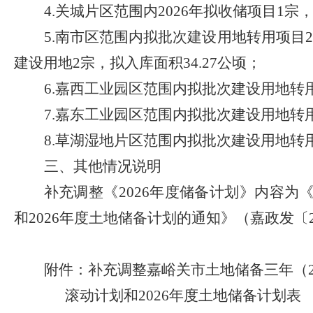
4
.关城
片区
范围内
2026
年拟收储项目
1
宗
5
.南市
区
范围
内拟批次建设用地转用项目
2
建设用地
2
宗，拟入库面积
34.27
公顷；
6
.嘉西
工业园区范围内拟批次建设用地转
7
.嘉东工业
园区范围内拟批次建设用地转
8
.草湖
湿地片区范围内拟批次建设用地转
三、其他情况说明
补充调整
《
2026
年度
储备计划》内容
为
和
2026
年度土地储备计划的通知》（嘉政发〔
附件：补充调整
嘉峪关市土地储
备三
年（
滚动计划和
2026
年度土地储备计划表