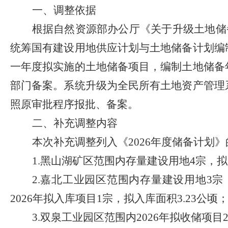
一、调整依据
根据
自然资源部办公厅《关于升级土地储
统筹国有建设用地供应计划与土地储备计划编
一年度拟实施的土地储备项目，编制土地储备
部门备案。系统升级为全民所有土地资产管理
照原审批程序报批、备案。
二、补充调整内容
本次补充调整列入
《
2026
年度
储备计划》
1
.黑
山湖矿区范围内存量建设用地
4
宗，拟
2
.嘉
北工业园区范围内存量建设用地
3
宗
2026
年拟入库项目
1
宗，拟入库面积
3.23
公顷
3
.双泉
工业园区
范围
内
2026
年拟收储项目