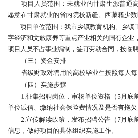
项目人员范围
：
未就业的甘肃生源普通
愿意在甘肃就业的省内院校新疆、西藏籍少数
项目单位范围
：
我市乡镇教育机构、乡镇
字经济和文旅康养等重点产业
相关的国有企业
项目人员不占事业编制，签订劳动合同
，
按临
（
三）
资金安排
省级财政对聘用的高校毕业生按照每人每
（
四）
实施步骤
1.
征集招聘岗位，审核单位资格（
5
月底
单位诚信、缴纳社会保险费情况及是否有拖欠
2.
宣传解读政策
，发布招聘公告（
7
月底
信息，做好项目的具体组织实施工作。