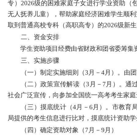
专）
2026
级的困难家庭子女进行学业资助（
无人抚养儿童），帮助家庭经济困难学生顺利
取到普通高校专科（高职高专）的
2026
级新生
二、资金安排
学生资助项目经费由省财政和团省委筹集
三、实施步骤
（一）制定实施细则（
3
月
－
4
月）。
由团
（二）政策宣传解读（
3
月
－
7
月）。
通
社会广泛宣传，向参加全国统一高考考生家庭
（三）摸底统计（
4
月
－
6
月）。
市教育
局提供的考生信息进行比对，摸底统计资助学
（四）确定资助对象（
7
月
－
9
月）