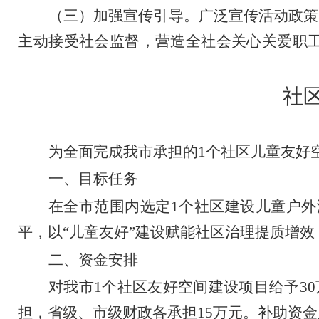
（三）加强宣传引导。
广泛宣传活动政策
主动接受社会监督，营造全社会关心关爱职
社
为全面完成我市承担的
1
个社区儿童友好
一、目标任务
在全市范围内选定
1
个社区建设儿童户外
平，以
“
儿童友好
”
建设赋能社区治理提质增效
二、资金安排
对我市
1
个社区友好空间建设项目给予
30
担，省级、市级财政各承担
15
万元。补助资金