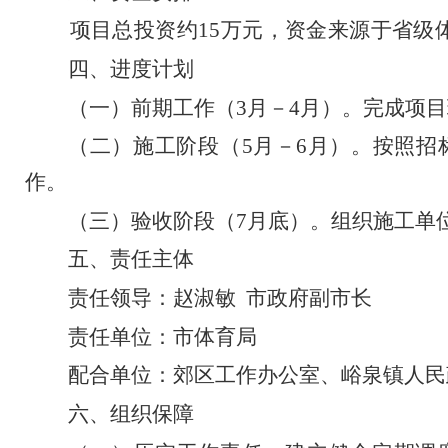
项目总投资约
15
万元，资金来源于省级
四、进度计划
（一）
前期工作
（
3
月
－
4
月
）
。
完成项目
（二）施工阶段（
5
月
－
6
月）。
按照招
作。
（三）验收阶段（
7
月底）。
组织施工单
五、责任主体
责任领导：赵淑敏
市政府副市长
责任单位：市体育局
配合单位：郊区工作办公室、峪泉镇人民
六、
组织保障