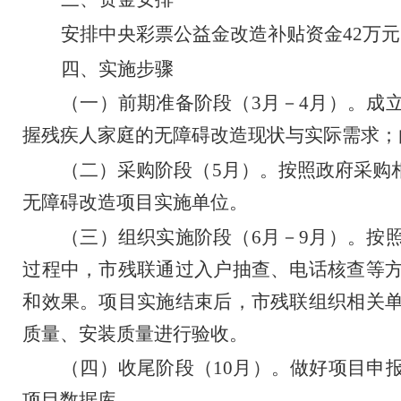
安排中央彩票公益金改造补贴资金
42
万元
四、实施步骤
（一）前期准备阶段（
3
月
－
4
月）。
成
握残疾人家庭的无障碍改造现状与实际需求；
（二）采购阶段（
5
月）。
按照政府采购
无障碍改造项目实施单位。
（三）组织实施阶段（
6
月
－
9
月）。
按
过程中，市残联通过入户抽查、电话核查等
和效果。项目实施结
束后
，市残联组织相关
质量、安装质量进行验收。
（四）收尾阶段（
10
月）。
做好项目申
项目数据库。