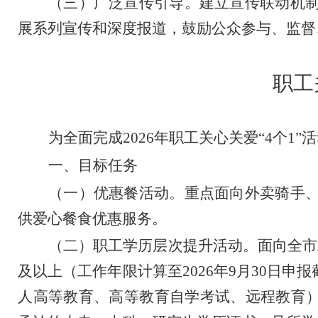
（三）广泛宣传引导。
建立宣传联动机
展系列宣传和深度报道，鼓励公众参与、监督
职工
为全面完成
2026
年职工关心关爱
“
4
个
1
”
活
一、目标任务
（一）优惠餐活动。
重点面向外卖骑手
供爱心餐食优惠服务。
（二）职工学历层次提升活动。
面向全市
及以上（工作年限计算至
2026
年
9
月
30
日申报
人高等教育、高等教育自学考试、远程教育