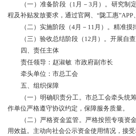
（一）准备阶段（
1
月
－
3
月）。
研究制
程及补贴发放要求，通过官网、
“
陇工惠
”
APP
（二）实施阶段（
4
月
－
11
月）。
精准摸
（三）验收总结阶段（
12
月）。
开展自查
四、责任主体
责任领导：赵淑敏
市政府副市长
牵头单位：市总工会
五、组织保障
（一）明确职责分工。
市总工会牵头统
作单位严格遵守协议约定，保障服务质量。
（二）严格资金监管。
严格按照专项资
用效益。主动向社会公示资金使用情况，接受