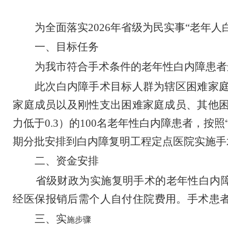
为全面落实
2026
年省
级
为民实事
“
老年人
一、目标任务
为我市
符合手术条件的老年性白内障患者
此次白内障手术目标人群为辖区困难家
家庭成员以及刚性支出困难家庭成员、其他
力低于
0.3
）
的
100
名
老年性白内障患者，按照
期分批安排到白内障复明工程定点医院实施手
二
、资金安排
省
级财政为实施复明手
术的老年性白内
经医保报销后需个人自付住院费用。手术患
三、实
施步骤