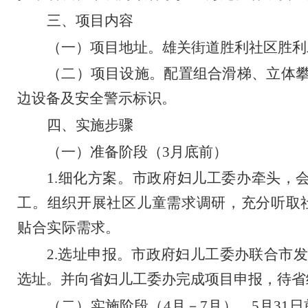
三、项目内容
（一）项目地址。
雄关街道胜利社区胜利
（二）项目设施。
配置组合滑梯、立体
边设备及安全警示标识。
四、实施步骤
（一）准备阶段（
3
月底前）
1.
细化方案。市政府妇儿工委办牵头，
工。组织开展社区儿童需求调研，充分听取
贴合实际需
求。
2.
选址申报。市政府妇儿工委办联合市发
选址。并向省妇儿工委办完成项目申报
，
待省
（二）实施阶段（
4
月
－
7
月）。
5
月
31
日