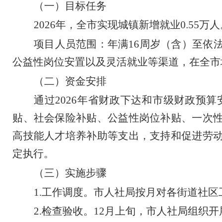
（一）目标任务
202
6
年，全市实现城镇新增就业
0.
55
万人
项目人员范围：
年满
16
周岁（含）至依
公益性岗位安置以及灵活就业等渠道，在全市
（
二
）资金安排
通过
202
6
年省财政下达和市级财政预算
贴、社会保险补贴、公益性岗位补贴、
一次
高技能人才培养补助等支出，
支持和促进劳
定执行。
（
三
）实施步骤
1.
工作调度。市人社局按月对各街道社区
2.
检查验收。
12
月上旬，市人社局组织开