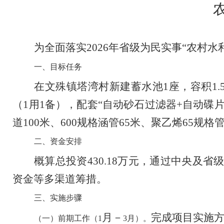
为全面落实
2026
年省
级
为民实事
“
农村水
一、
目标任务
在文殊镇塔湾村新建蓄水池
1
座，容积
1.
（
1
用
1
备），配套
“
自动砂石过滤器
+
自动碟
道
100
米、
600
规格涵管
65
米、聚乙烯
65
规格
二、
资金安排
概算总投资
430.18
万元，通过中央及省
资金等多渠道筹措。
三、
实施步骤
月
－
完成项目实施
（一）前期工作（
1
3
月）。