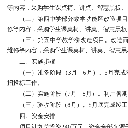
等内容，采购学生课桌椅、讲桌、智慧黑板、
（二）第四中学部分教学功能区改造项目
修等内容，采购学生课桌椅、讲桌、智慧黑板
（三）第五中学教学楼改造项目。
改造
维修等内容，采购学生课桌椅、讲桌、智慧黑
三、实施步骤
（一）准备阶段（
3
月
－
6
月）。
3
月完成
招投标工作。
（二）实施阶段（
7
月
－
8
月）。
利用暑期
（三）验收阶段（
8
月）。
8
月底完成竣工
四、资金安排
项目计划总投资
240
万元，资金全部来源