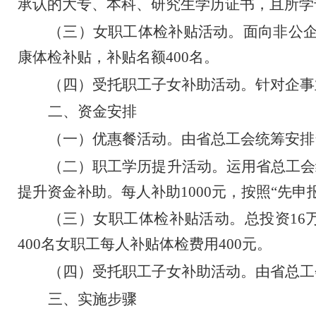
承认的大专、本科、研究生学历证书，且所学
（三）女职工体检补贴活动。
面向非公
康体检补贴，补贴名额
400
名。
（四）受托职工子女补助活动。
针对企事
二、资金安排
（一）优惠餐活动。
由省总工会统筹安排
（二）职工学历提升活动。
运用省总工会
提升资金补助。每人补助
1000
元，按照
“
先申
（三）女职工体检补贴活动。
总投资
16
400
名女职工每人补贴体检费用
400
元。
（四）受托职工子女补助活动。
由省总工
三、实施步骤