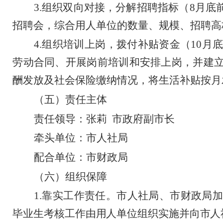
3.
组织双向对接，分解招聘指标（
8
月底
招聘会，综合用人单位的数量、规模、招聘高
4.
组织培训上岗，拨付补贴资金（
10
月
劳动合同、开展岗前培训和安排上岗，并建
酬发放及社会保险缴纳情况，将生活补贴按月
（
五）
责任主体
责任领导：
张莉
市政府
副市长
牵头单位：市人社局
配合单位：市财政局
（
六）
组织保障
1.
靠实工作责任。市人社局、市财政局加
毕业生考核工作由用人单位组织实施并向市人