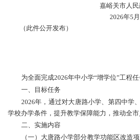
嘉峪关市人民
202
6
年
5
月
（此件公开发布）
为全面完成
2026
年中小学
“
增学位
”
工程任
一、目标任务
2026
年，通过对大唐路小学、第四中学
学校办学条件，提升教学保障能力，推动全市
二、实施内容
（一）大唐路小学部分教学功能区改造项