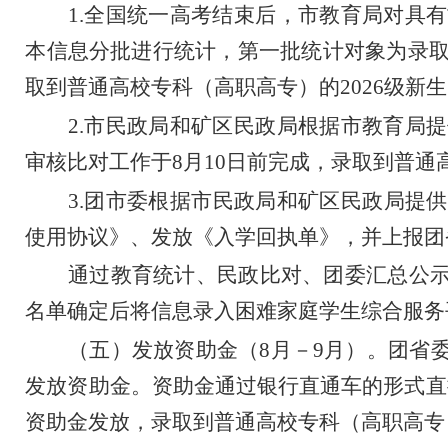
1.
全国统一高考结束后，市教育局对具有
本信息分批进行统计，第一批统计对象为录
取到普通高校专科（高职高专）的
2026
级新生
2.
市民政局和矿区民政局根据市教育局提
审核比对工作于
8
月
10
日前完成，录取到普通
3.
团市委根据市民政局和矿区民政局提供
使用协议》、发放《入学回执单》，并上报团
通过教育统计、民政比对、团委汇总公
名单确定后将信息录入困难家庭学生综合服务
（五）发放资助金（
8
月
－
9
月）。
团省
发放资助金。资助金通过银行直通车的形式直
资助金发放，录取到普通高校专科（高职高专