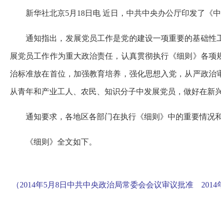
新华社北京5月18日电 近日，中共中央办公厅印发了
通知指出，发展党员工作是党的建设一项重要的基础性
展党员工作作为重大政治责任，认真贯彻执行《细则》各项
治标准放在首位，加强教育培养，强化思想入党，从严政治
从青年和产业工人、农民、知识分子中发展党员，做好在新
通知要求，各地区各部门在执行《细则》中的重要情况
《细则》全文如下。
（2014年5月8日中共中央政治局常委会会议审议批准 2014