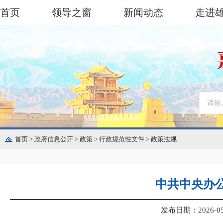
首页
领导之窗
新闻动态
走进
首页
>
政府信息公开
>
政策
>
行政规范性文件
>
政策法规
中共中央办
发布日期：2026-05-