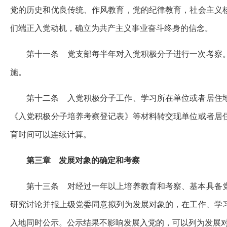
党的历史和优良传统、作风教育，党的纪律教育，社会主义
们端正入党动机，确立为共产主义事业奋斗终身的信念。
第十一条 党支部每半年对入党积极分子进行一次考察
施。
第十二条 入党积极分子工作、学习所在单位或者居住
《入党积极分子培养考察登记表》等材料转交现单位或者居
育时间可以连续计算。
第三章 发展对象的确定和考察
第十三条 对经过一年以上培养教育和考察、基本具备
研究讨论并报上级党委同意拟列为发展对象的，在工作、学
入地同时公示。公示结果不影响发展入党的，可以列为发展