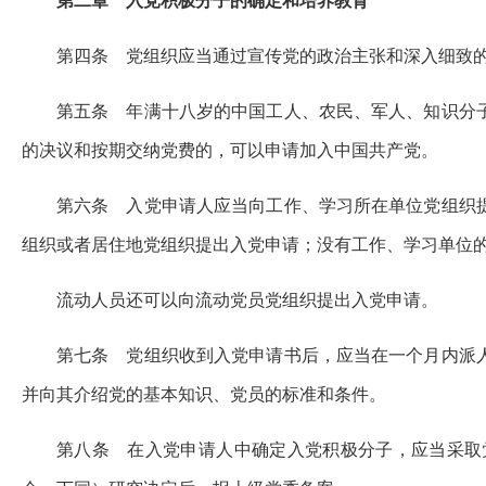
第二章 入党积极分子的确定和培养教育
第四条 党组织应当通过宣传党的政治主张和深入细致
第五条 年满十八岁的中国工人、农民、军人、知识分
的决议和按期交纳党费的，可以申请加入中国共产党。
第六条 入党申请人应当向工作、学习所在单位党组织
组织或者居住地党组织提出入党申请；没有工作、学习单位
流动人员还可以向流动党员党组织提出入党申请。
第七条 党组织收到入党申请书后，应当在一个月内派
并向其介绍党的基本知识、党员的标准和条件。
第八条 在入党申请人中确定入党积极分子，应当采取