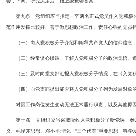
会，下同）研究决定后，报上级党委备案。
第九条 党组织应当指定一至两名正式党员作入党积极
范作用发挥比较好、善于做思想政治工作、责任心强的党员
（一）向入党积极分子介绍和阐释共产党人的信仰信念
（二）经常谈心谈话，了解入党积极分子的政治觉悟、
（三）及时向党支部汇报入党积极分子情况，在《入党
（四）向党支部提出能否将入党积极分子列为发展对象
对因工作岗位发生变动无法正常履行职责，以及其他原
第十条 党组织应当采取吸收入党积极分子听党课、参
义、毛泽东思想、邓小平理论、“三个代表”重要思想、科