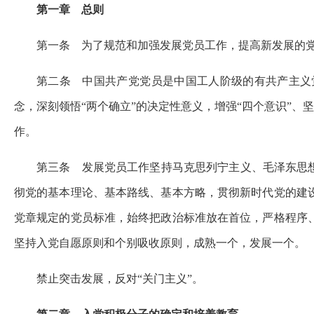
第一章 总则
第一条 为了规范和加强发展党员工作，提高新发展的
第二条 中国共产党党员是中国工人阶级的有共产主义
念，深刻领悟“两个确立”的决定性意义，增强“四个意识”、
作。
第三条 发展党员工作坚持马克思列宁主义、毛泽东思
彻党的基本理论、基本路线、基本方略，贯彻新时代党的建
党章规定的党员标准，始终把政治标准放在首位，严格程序
坚持入党自愿原则和个别吸收原则，成熟一个，发展一个。
禁止突击发展，反对“关门主义”。