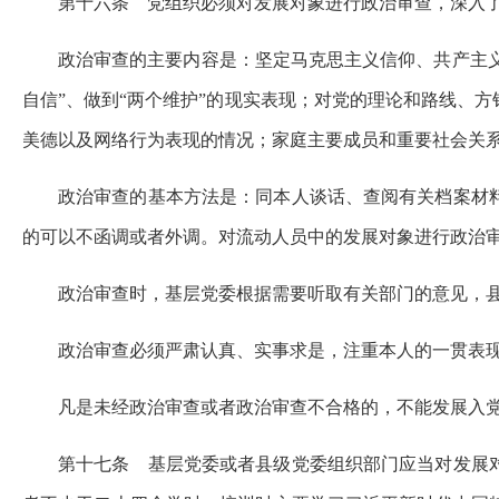
第十六条 党组织必须对发展对象进行政治审查，深入
政治审查的主要内容是：坚定马克思主义信仰、共产主义
自信”、做到“两个维护”的现实表现；对党的理论和路线、
美德以及网络行为表现的情况；家庭主要成员和重要社会关
政治审查的基本方法是：同本人谈话、查阅有关档案材
的可以不函调或者外调。对流动人员中的发展对象进行政治
政治审查时，基层党委根据需要听取有关部门的意见，
政治审查必须严肃认真、实事求是，注重本人的一贯表
凡是未经政治审查或者政治审查不合格的，不能发展入
第十七条 基层党委或者县级党委组织部门应当对发展