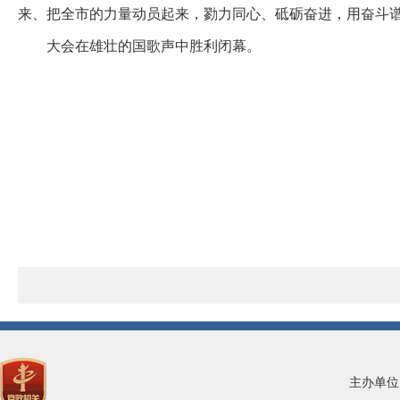
来、把全市的力量动员起来，勠力同心、砥砺奋进，用奋斗谱
大会在雄壮的国歌声中胜利闭幕。
主办单位