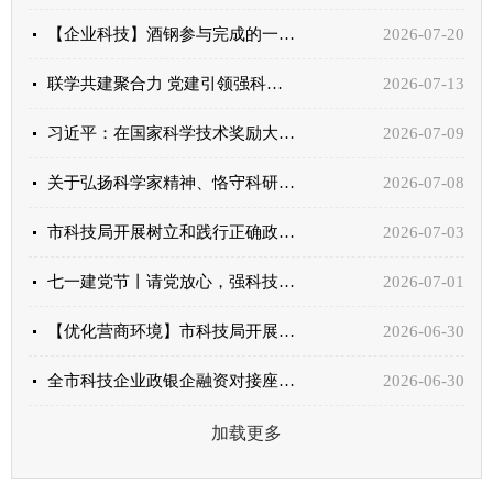
【企业科技】酒钢参与完成的一科技项目荣获国家科学技术奖
2026-07-20
联学共建聚合力 党建引领强科技——嘉峪关市与中核四0四公司科技系统党支部联合开展聚力共建“强科技...
2026-07-13
习近平：在国家科学技术奖励大会、两院院士大会、中国科协第十一次全国代表大会上的讲话
2026-07-09
关于弘扬科学家精神、恪守科研诚信的倡议
2026-07-08
市科技局开展树立和践行正确政绩观学习教育专题党课——以正确政绩观推动“十五五”科技创新良好开局
2026-07-03
七一建党节丨请党放心，强科技有我
2026-07-01
【优化营商环境】市科技局开展科研诚信入企宣传
2026-06-30
全市科技企业政银企融资对接座谈会召开
2026-06-30
加载更多