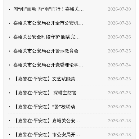
闻“雨”而动 向“雨”而行！嘉峪关公安交管全力做好雨天防汛保通工作
2026-07-30
嘉峪关市公安局召开全市公安机关安全生产工作专题部署会
2026-07-28
嘉峪关公安全时段守护 圆满完成中国·嘉峪关第十七届国际铁人三项赛安保任务
2026-07-26
嘉峪关市公安局召开警示教育会
2026-07-25
嘉峪关市公安局召开党委理论学习中心组（扩大）学习会
2026-07-24
【嘉警在·平安在】文艺赋能禁毒宣传 守护青春无毒未来——嘉峪关市公安局开展禁毒宣传活动
2026-07-23
【嘉警在·平安在】 深耕主防警务 创新基层治理新模式 嘉峪关市公安局首家“社区警校” 正式揭牌...
2026-07-23
【嘉警在·平安在】“警”校联动筑防线 同心守护过暑假
2026-07-20
【嘉警在·平安在】嘉峪关公安：打造全闭环防溺水安全工作新模式
2026-07-18
【嘉警在·平安在】市公安局开展基层警务技能送教活动
2026-07-18