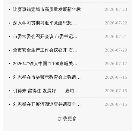
让赛事锚定城市高质量发展新坐标
2026-07-23
深入学习贯彻习近平党建思想 为中国式现代化嘉峪关实践提供坚强政治保证
2026-07-22
市委常委会召开会议 市委书记刘恩举主持 传达学习习近平总书记重要讲话重要指示精神 研究我市贯彻意...
2026-07-21
全市安全生产工作会议召开 石峰主持并讲话
2026-07-20
2026年“铁人中国”T100嘉峪关公开赛暨“中国体育彩票杯”中国·嘉峪关第十七届国际铁人三项赛...
2026-07-17
刘恩举在市委警示教育会上强调 坚守纪律底线 永葆实干本色 奋力谱写全市“十五五”高质量发展新篇章
2026-07-16
引得来 留得住 发展好——嘉峪关市悉心做好企业全生命周期服务
2026-07-15
刘恩举在开展河湖巡查并调研全市防汛抗旱工作时强调 树牢底线思维极限思维 坚持防汛抗旱两手抓 全力...
2026-07-15
加载更多