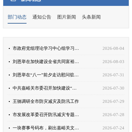
部门动态
通知公告
图片新闻
头条新闻
市政府党组理论学习中心组学习会举行 王驰主持并讲话
2026-08-04
刘恩举在加快建设全省共同富裕先行区专责组工作推进会上强调：以长久之功加压奋进克难攻坚 推动全省共...
2026-08-03
刘恩举在“八一”前夕走访慰问驻嘉部队和优抚对象时强调 大力传承和弘扬军爱民民拥军优良传统 军地携...
2026-07-31
中共嘉峪关市委召开加快建设“两区一城一地”专题协商座谈会 刘恩举主持并讲话 贾福祥出席
2026-07-30
王驰调研全市防灾减灾及防汛工作
2026-07-29
市发展改革委召开防汛减灾专题会议
2026-07-28
一块赛事号码布，刷出嘉峪关文旅融合“新高度”
2026-07-24