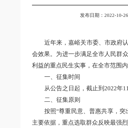
发布日期：2022-10-26 
近年来，嘉峪关市委、市政府
会效果。
为
进一步
满足
全市
人民
群
利益的重点民生实事
，
在
全市
范围内
一、征集时间
从公告之日起，截止到
2022年
1
二、征集原则
按照
“尊重民意、普惠共享，突
主要依据，重点选取群众反映最强烈