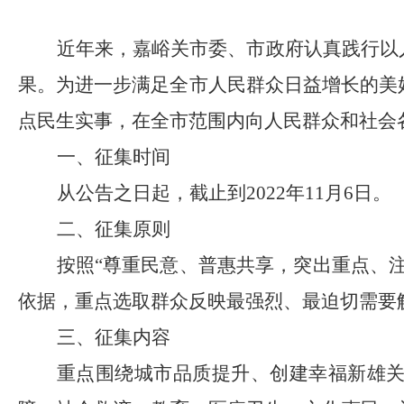
近年来，嘉峪关市委、市政府认真践行以
果。
为
进一步
满足
全市
人民
群众
日益增长的美
点民生实事
，
在
全市
范围内向人民群众和社会
一、征集时间
从公告之日起，截止到
2022年
11
月
6
日。
二、征集原则
按照
“尊重民意、普惠共享，突出重点、
依据，重点选取群众反映最强烈、最迫切需要
三、征集内容
重点
围绕
城市品质提升、创建幸福新雄