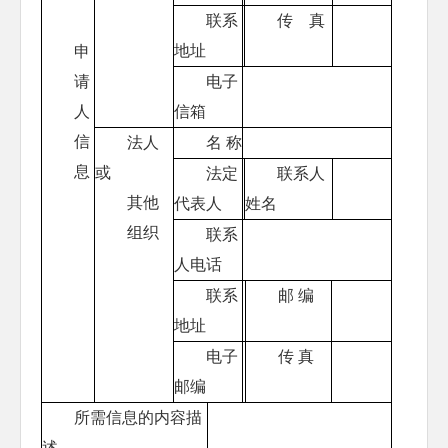
联系
传 真
地址
申
请
电子
人
信箱
信
法人
名 称
息
或
法定
联系人
其他
代表人
姓名
组织
联系
人电话
联系
邮 编
地址
电子
传 真
邮编
所需信息的内容描
述