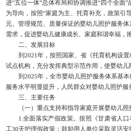
进
“
五位一体
”
总体布局和协调推进
“
四个全面
”
为导向
，
按照
“
家庭为主、托育补充
，
政策引
元、管理规范、质量保证的婴幼儿照护服务体
需求，
促进婴幼儿健康成长、家庭和谐幸福，
二、发展目标
到
2021
年
，
按照国家、省《托育机构设置
试点机构
，
充分发挥典型示范作用
，
使婴幼儿
到
2025
年
，
全市婴幼儿照护服务体系基本
服务水平明显提升
，
人民群众对婴幼儿照护服
三、主要任务
（一）重点支持和指导家庭开展婴幼儿照
1.
全面落实产假政策。
按照《甘肃省人口
工
30
天护理假政策；鼓励用人单位采取灵活安