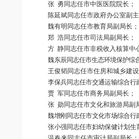
张
勇同志任市中医医院院长；
陈延斌同志
任
市政府办公室副主
魏有明同志任市教育局副局长；
郑
浩同志
任
市司法局副局长；
方
静
同志任
市非税收入核算中
魏
东辰
同志任
市生态环境保护综
王俊韬同志任市住房和城乡建设
李
保兵
同志任
市交通运输综合行
贾
军同志
任
市商务局副局长；
张
勋
同志任
市文化和旅游局副
魏
增刚
同志任
市文化市场综合行
张
小强
同志任
市妇幼保健计划生
温春来
同志任
市审计局副局长；