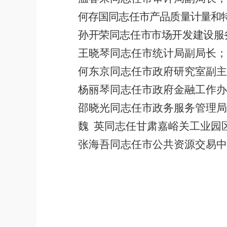
何存国
同志任
市产品质量计量和
孙
开荣
同志任
市市场开发建设服
王晓琴同志任市统计局副局长；
何东京
同志任
市政府研究室副主
杨丽琴
同志任
市政府金融工作办
邵晓光同志任市政务服务管理局
魏
英
同志任
甘肃嘉峪关工业园
张海吾
同志任
市公共资源交易中