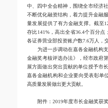
中、四中全会精神，围绕全市经济
不断优化融资结构，着力提升金融
量发展提供了有力金融支撑。截至
1
存比
141%
，高出全省
36.4
个百分点
各证券营业部投资账户数
7.6
万人，
为进一步调动在嘉各金融机构
金融奖考核评选办法》，经市政府
展方面做出突出贡献的单位授予市
嘉各金融机构和企业要向受表彰单
高质量发展做出更大贡献。
附件：
2019
年度市长金融奖获