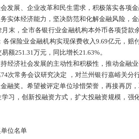
社会发展、企业改革和民生需求，积极落实各项金
服务实体经济能力，坚决防范和化解金融风险，金
2
月末，全市各银行业金融机构本外币各项贷款
；各保险业金融机构实现保费收入
9.69
亿元，赔
交易额
251.31
万元，同比增长
21.63%
。
支持经济社会发展的主动性和积极性，推动金融业
第
74
次常务会议研究决定
，对兰州银行嘉峪关分
长金融奖。希望被评定单位珍惜荣誉，再接再厉，
位学习，创新投融资方式，扩大投融资规模，
强
奖单位名单