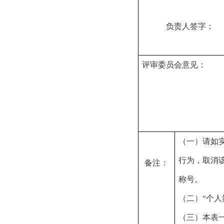
负责人
评审委员会
意见：
（一）请如
行为，取消
备注：
称号。
（二）
“
个人
（三）本表一