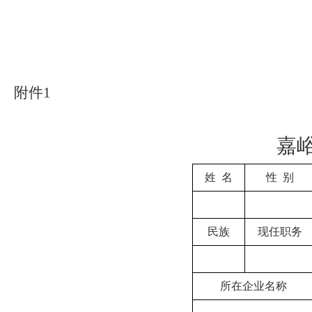
附件
1
嘉
姓 名
性 别
民族
现任职务
所在企业名称