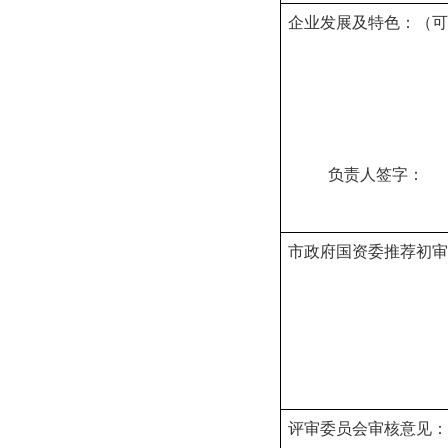
企业发展及特色：（可
负责人签字
2
市政府国资委推荐初
审
评
审委员会
审核意见：