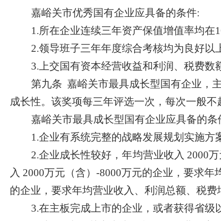
嘉峪关市优秀国有企业应具备的条件
:
1.
所在企业连续三年资产保值增值率均在
2.
领导班子三年年度综合考核均为良好以
3.
上交国有资本经营收益和利润、税费数
第九条
嘉峪关市最具成长型国有企业，
成长性。该奖项每三年评选一次，每次一般不
嘉峪关市最具成长型国有企业应具备的条
1.
企业有系统完整的战略发展规划实施方
2.
企业成长性较好，年均营业收入
2000
万
入
2000
万元（含）
-8000
万元的企业，要求年
的企业，要求年均营业收入、利润总额、税费
3.
在主板完成上市的企业，或者获得省级