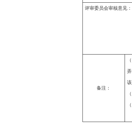
评
审委员会
审核意见：
（
弄
该
备注：
（
（