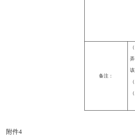
（
弄
该
备注：
（
（
附件
4