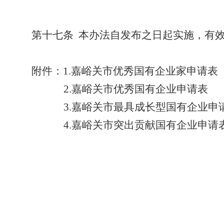
第十七条
本办法自发布之日起实施，有
附件：
1.
嘉峪关
市优秀
国有
企业家申请表
2.
嘉峪关市优秀国有
企业申请表
3.
嘉峪关
市
最具成长型国有
企业申
4.
嘉峪关市突出贡献国有
企业申请