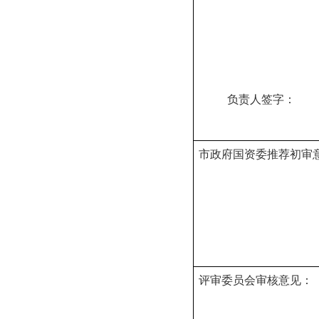
负责人签字
2
市政府国资委推荐初
审
评
审委员会
审核意见：