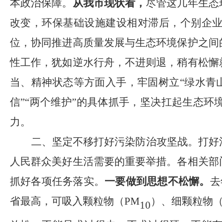
本政治保障。
从我市现状看，
尽管这几年生态
改变，环保基础设施建设相对滞后，个别企
位，协同推进高质量发展与生态环境保护之间
性工作，犹如逆水行舟，不进则退，稍有松懈
当、精神状态等方面入手，牢固树立
“绿水青
信”“两个维护”的具体抓手，坚决扛起生态
力。
二、坚定不移打好污染防治攻坚战。
打好
人民群众美好生活需要的重要举措。各相关部
抓好各项任务落实。
一要做到思想不松懈。
去
省最高，可吸入颗粒物
（
PM
）
、细颗粒物
10