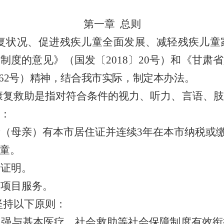
第一章
总则
复状况、促进残疾儿童全面发展、减轻残疾儿童
助制度的意见》（国发〔
2018
〕
20
号）和
《
甘肃省
62
号
）精神，
结合我市实际，制定本办法。
康复救助是指
对符合条件的视力、听力、言语、肢
：
亲（母亲）有本市居住证并连续
3
年在本市纳税或
童。
断证明。
助项目服务。
坚持以下原则：
加强与基本医疗、社会救助等社会保障制度有效衔