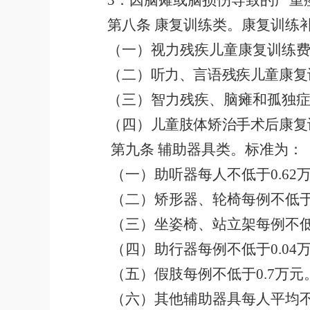
3
．因脑瘫或脑损伤导致的严重
第八条
康复训练
类。康复训练
（一）视力残疾儿童康复训练
（二）
听力、言语残疾儿童康复
（三）智力残疾、脑瘫和孤独
（四）
儿童肢体矫治手术后康复
第九条
辅助器具类。标准为：
（一）助听器每人不低于
0.62
（二）矫形器、轮椅每例不低
（三）坐姿椅、站立架每例不
（四）助行器每例不低于
0.04
（五）假肢每例不低于
0.7
万元
（六）其他辅助器具每人平均