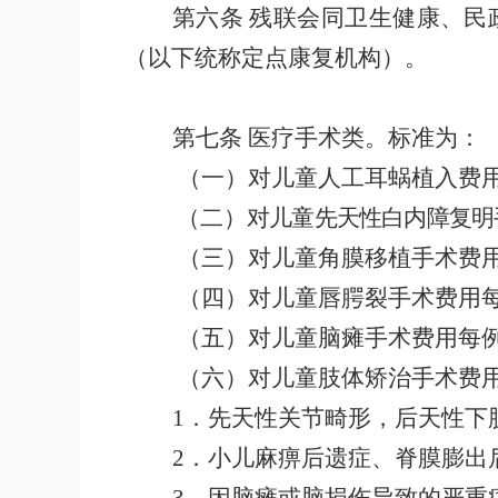
第六条
残联
会同卫生健康、民
（以下统称定点康复机构）。
第七条
医疗手术类。标准为：
（一）对儿童人工耳蜗植入费
（二）
对
儿童先天性白内障复明
（三）对
儿童角膜移植手术
费
（四）对
儿童唇腭裂手术
费用
（五）对儿童脑瘫手术费用每
（六）对儿童肢体矫治手术费
1
．先天性关节畸形，后天性下
2
．小儿麻痹后遗症、脊膜膨出