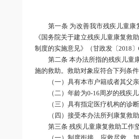
第一条
为改善我市残疾儿童康
《国务院关于建立残疾儿童康复救
制度的实施意
见
》（
甘政发〔
2018
〕
第二条
本办法所指的残疾儿童
施的救助。救助对象应符合下列条件
（一）具有本市户籍
或者其父
（二）年龄为
0-16
周岁的残疾儿
（三）具有指定医疗机构的诊
（四）接受本办法所列康复救
第三条
残疾儿童康复救助工作
（一）制度衔接、应救尽救。