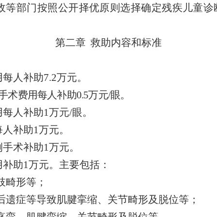
政等部门按照公开择优原则选择确定残疾儿童诊
第二章
救助内容和标准
用每人补助
7.2
万元。
手术
费用每人补助
0.5
万元
/
眼。
用每人补助
1
万元
/
眼。
每人补助
1
万元。
例手术补助
1
万元。
用补助
1
万元。主要包括：
肢畸形等；
后遗症等导致肌腱挛缩、关节畸形及脱位等；