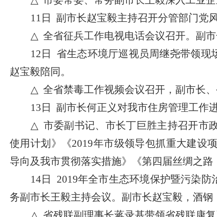
△
市委常委、常务副市长王毅深入工业企
11日 副市长赵宝毅主持召开分管部门党
△
全省征兵工作电视电话会议召开。副市
12日 省生态环境厅巡视员周继尧带领
赵宝毅陪同。
△
全省禁毒工作视频会议召开，
副市长、
13日 副市长何正义对我市住房管理工作
△
市委副书记、市长丁巨胜主持召开市
使用计划》《2019年市级领导包抓重大建设项
导向及我市贯彻落实措施》《第四届丝绸之路
14日 2019年全市生态环境保护暨污
务副市长王毅主持会议。副市长赵宝毅，酒钢
△
省残联副理事长蒋录基带领省残联康复