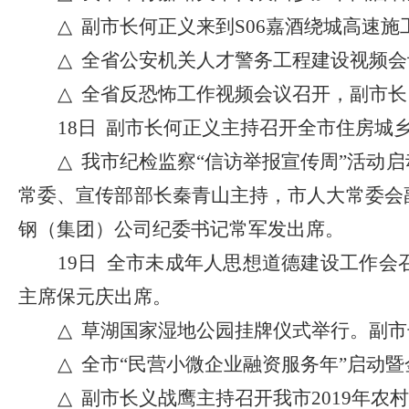
△
副市长何正义来到
S06嘉酒绕城高速
△
全省公安机关人才警务工程建设视频会
△
全省反恐怖工作视频会议召开，
副市长
18日 副市长何正义主持召开全市住房城
△
我市纪检监察
“信访举报宣传周”活动
常委、宣传部部长秦青山主持，市人大常委会
钢（集团）公司纪委书记常军发出席。
19日 全市未成年人思想道德建设工作
主席保元庆出席。
△
草湖国家湿地公园挂牌仪式举行。副市
△
全市
“民营小微企业融资服务年”启动
△
副市长义战鹰主持召开我市
2019年