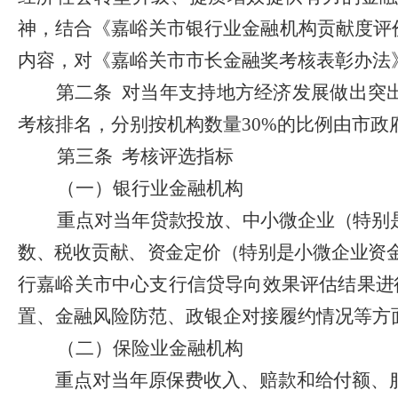
神，结合《嘉峪关市银行业金融机构贡献度评
内容，对《嘉峪关市市长金融奖考核表彰办法
第二条
对当年支持地方经济发展做出突
考核排名，分别按
机构数量
30%
的比例由市政
第三条
考核评选指标
（一）银行业金融机构
重点
对当年贷款投放、中小微企业（特别
数、税收贡献
、
资金定价（特别是小微企业资
行嘉峪关市中心支行信贷导向效果评估结果
进
置、金融风险防范、政银企对接履约情况等方
（二）保险业金融机构
重点对当年原
保费收入、赔款和给付额、