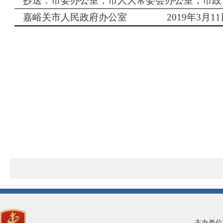
抄送：市委办公室，市人大常委会办公室，市政
嘉峪关市人民政府办公室
2019
年
3
月
11
主办单位