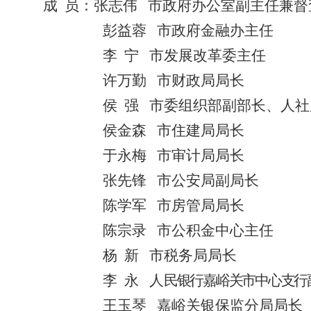
成
员：
张志伟
市政府办公室
副
主任
兼督
彭益蓉
市政府金融办主任
李
宁
市发
展改革
委主任
许万勤
市财政局局长
侯
强
市委组织部副部长、人社
侯金森
市住建局局长
于永梅
市审计局局长
张先锋
市公安局副局长
陈学军
市房管局局长
陈宗录
市公积金中心主任
杨
新
市税务局局长
李
永
人
民银行嘉峪关市中心支行
王玉琴
嘉峪关银保监分局局长