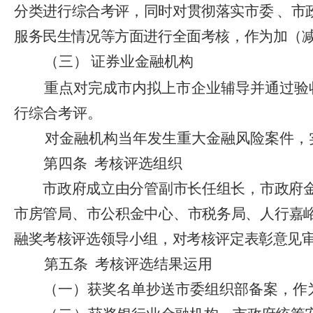
分类进行综合考评，同时对
贯彻落实市委
、市
服
务民生情况等
方面进行全面考核，作为
加（
（三）
证券业金融机构
重点对
完成市内拟上市企业辅导并通过验
行综合考评。
对金融机构当年发生重大金融风险案件，
第四条
考核评选组织
市政府成立由分管副市长任组长，市政府
市房管局、市公积金中心、
市税务局、
人行嘉
融奖考核评选领导小组，对考核评定表彰意见
第五条
考核评选结果运用
（一）获奖名单抄送市委组织部备案，作