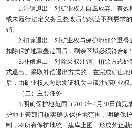
1.
注销退出。
对矿业权人自愿放弃、有效
或未履行法定义务且整改后仍然达不到要求
销。
2.
扣除退出。
对矿业权与保护地部分重叠
扣除保护地重叠范围后，剩余区域必须符合矿
3.
补偿退出。
对除采取注销、扣除方式处
式退出。采取补偿退出方式的，在完成矿山地
后，由矿业权人向原发证机关申请注销矿业权
（二）主要任务
1.
明确保护地范围（
2019
年
4
月
30
日前完
护地主管部门核实确认保护地范围，明确保
制，将所有保护地统一建库上图，形成禁止勘