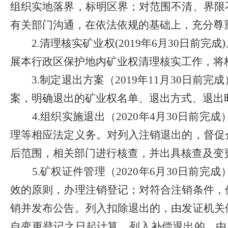
组织实地落界，标明区界；对范围不清、界限
有关部门沟通，在依法依规的基础上，充分尊
2.
清理核实矿业权
(2019
年
6
月
30
日前完成
)
展本行政区保护地内矿业权清理核实工作，将
3.
制定退出方案（
2019
年
11
月
30
日前完成
案，明确退出的矿业权名单、退出方式、退出
4.
组织实施退出（
2020
年
4
月
30
日前完成
理等相应法定义务。对列入注销退出的，督促
后范围，相关部门进行核查，并出具核查及变
5.
矿权证件管理（
2020
年
6
月
30
日前完成
效的原则，办理注销登记；对符合注销条件，
销并发布公告。列入扣除退出的，由发证机关
自变更登记之日起计算。列入补偿退出的，由