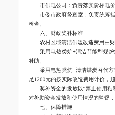
市供电公司：负责落实阶梯电
市委市政府督查室：负责统筹
检查。
六
、财政奖补标准
农村区域清洁供暖改造费用由
采用电热类炕
+
清洁节能型煤炉
补助。
采用电热类炕
+
清洁煤炭替代方
足
1200
元的按实际改造费用计价，
奖补资金的发放以
“
禁止使用秸
对补助资金发放和使用情况的监督，
七
、保障措施