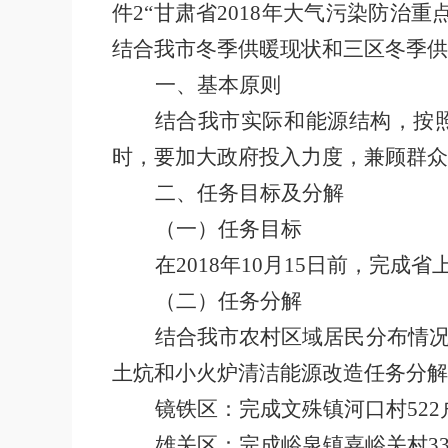
件
2“
甘肃省
2018
年大气污染防治重
结合我市冬季供暖现状和三区冬季供
一、基本原则
结合我市实际和能源结构
，
按
时，要加大政府投入力度
，
兼顾群众
二、任务目标及分解
（一）任务目标
在
2018
年
10
月
15
日前，完成省
（二）任务分解
结合我市农村区域居民分布情
土炕和小火炉清洁能源改造任务分解
镜铁区：完成文殊镇河口村
522
雄关区：完成峪泉镇嘉峪关村
3