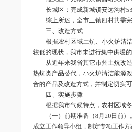
长城区：完成新城镇安远沟村
5
综上所述，全市三镇四村共需
三、
改造方式
根据农村区域土炕、小火炉清
较低的现状，我市未进行集中供暖
从近年来我省其它市州土炕改
热炕类产品替代，小火炉清洁能源
合的产品及改造方式，并制定切实可
四、实施步骤
根据我市气候特点，农村区域
（一）前期准备（
8
月
20
日前）
成立
工作领导小组，制定专项工作方