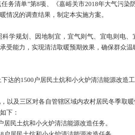
点任务清单
”
第
8
项、《嘉峪关市
2018
年大气污染
暖情况的调查结果，制定本实施方案。
照科学规划、因地制宜
，
宜气则气、宜电则电、
承受能力，实现清洁取暖预期效果，确保群众温
上下达的
1500
户居民土炕和小火炉清洁能源改造工
况，以及三区对各自管辖区域内农村居民冬季取暖
如下：
户居民土炕和小火炉清洁能源改造任务。
38
户居民土炕和小火炉清洁能源改造任务。