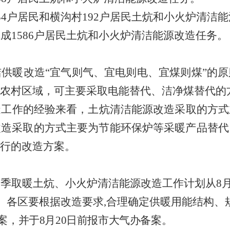
34
户居民和横沟村
192
户居民土炕和小火炉清洁能
完成
1586
户居民土炕和小火炉清洁能源改造任务。
洁供暖改造
“
宜气则气、宜电则电、宜煤则煤
”
的原
的农村区域，可主要采取电能替代、洁净煤替代的
造工作的经验来看，土炕清洁能源改造采取的方式
改造采取的方式主要为节能环保炉等采暖产品替代
行的改造方案。
冬季取暖土炕、小火炉清洁能源改造工作计划从
8
。
各区要根据改造要求
,
合理确定供暖用能结构、
案，并于
8
月
20
日
前报市大气办备案。