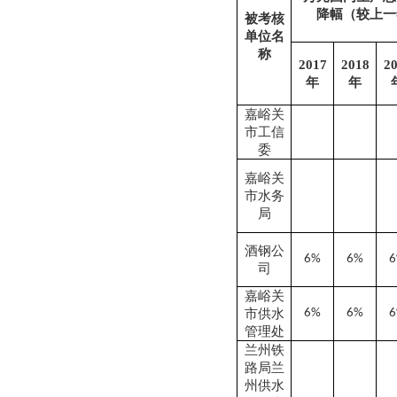
降幅（较上一
被考核
单位名
称
2017
2018
2
年
年
嘉峪关
市工信
委
嘉峪关
市水务
局
酒钢公
6%
6%
司
嘉峪关
市供水
6%
6%
管理处
兰州铁
路局兰
州供水