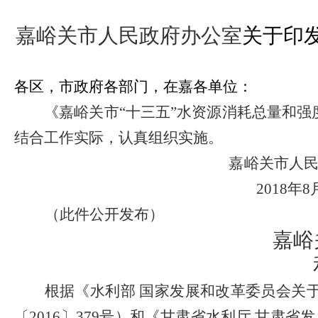
嘉峪关市人民政府办公室
关于印
各区，市政府各部门，在嘉各单位：
《嘉峪关市
“十三五”水资源消耗总量和
结合工作实际，认真组织实施。
嘉峪关市人
2018
年
8
（此件公开发布）
嘉峪
根据《水利部
国家发展和改革委员会关
〔
201
6
〕
37
9
号）和《甘肃省水利厅
甘肃省发