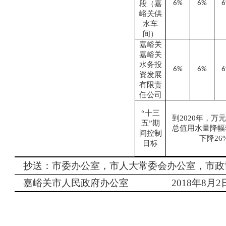
段（嘉
6%
6%
峪关供
水车
间）
嘉峪关
嘉峪关
水务投
6%
6%
资发展
有限责
任公司
“十三
到2020年，万
五”期
总值用水量降幅较
间控制
下降26
目标
抄送：市委办公室，市人大常委会办公室，市政
嘉峪关市人民政府办公室
2018
年
8
月
2