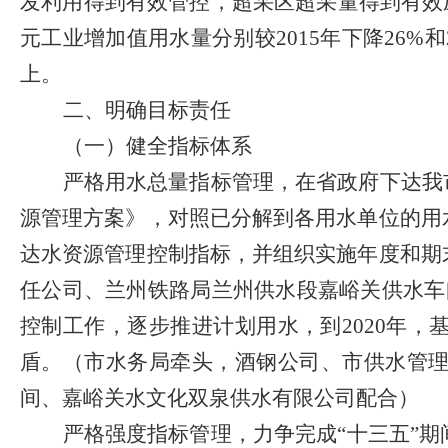
发利用得到有效管控，超采区超采量得到有效
元工业增加值用水量分别较
2015
年下降
26%
和
上。
二、明确目标责任
（一）健全指标体系
严格用水总量指标管理，在省政府下达我
源管理方案》，对照已分解到各用水单位的用
达水资源管理控制指标，并组织实施年度和期
任公司、兰州铁路局兰州供水段嘉峪关供水车
控制工作，逐步推进计划用水，到
2020
年，
盾。
（
市水务局牵头，酒钢公司、市供水管
间、嘉峪关水文化双泉供水有限公司配合
）
严格强度指标管理，力争完成
“十三五”