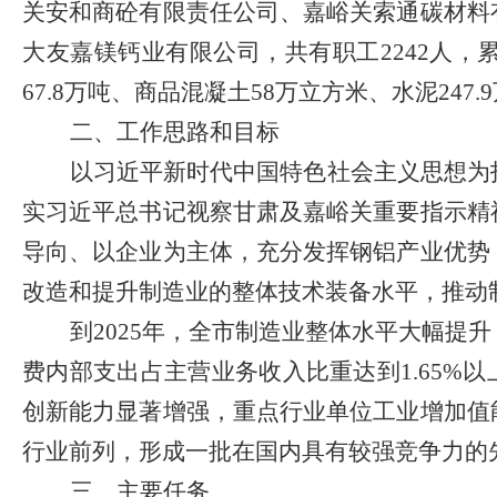
关安和商砼有限责任公司、嘉峪关索通碳材料
大友嘉镁钙业有限公司，共有职工
2242
人，
67.8
万吨、商品混凝土
58
万立方米、水泥
247.9
二、工作思路和目标
以习近平新时代中国特色社会主义思想为
实习近平总书记视察甘肃及嘉峪关重要指示精
导向、以企业为主体，充分发挥钢铝产业优势
改造和提升制造业的整体技术装备水平，推动
到
2025
年，全市制造业整体水平大幅提升
费内部支出占主营业务收入比重达到
1.65%
以
创新能力显著增强，重点行业单位工业增加值
行业前列，形成一批在国内具有较强竞争力的
三、主要任务