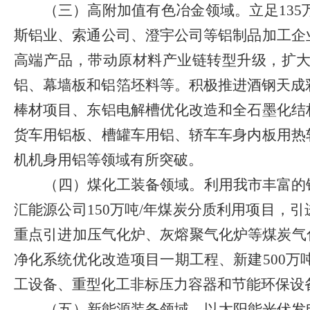
（三）高附加值有色冶金领域。
立足
135
斯铝业、索通公司、澄宇公司等铝制品加工企
高端产品，带动原材料产业链转型升级，扩
铝、幕墙板和铝箔坯料等。积极推进酒钢天成
棒材项目
、东铝电解槽优化改造和全石墨化结
货车用铝板、槽罐车用铝、轿车车身内板用热
机机身用铝等领域有所突破。
（四）煤化工装备领域。
利用我市丰富的
汇能源公司
150
万吨
/
年煤炭分质利用项目，引
重点引进加压气化炉、灰熔聚气化炉等煤炭气
净化系统优化改造项目一期工程、新建
500
万
工设备、重型化工非标压力容器和节能环保设
（五）新能源装备领域。
以太阳能光伏发