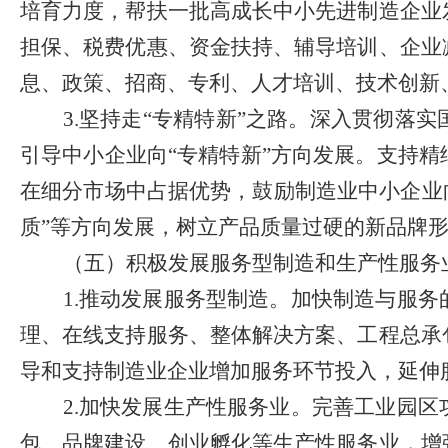
培育力度，帮扶一批高成长中小先进制造企业
担保、税费优惠、资金扶持、辅导培训、企业
息、政策、招商、专利、人才培训、技术创新
3.
坚持走
“
专精特新
”
之路。深入贯彻
落实
引导中小企业向
“
专精特新
”
方向发展。
支持精
在细分市场中占据优势，鼓励制造业中小企业
质
”
等方向发展，树立产品质量过硬的新品牌
（五）积极发展服务型制造和生产性服务
1.
推动发展服务型制造。加快制造与服务
理、在线支持服务、整体解决方案、工程总承
导和支持制造业企业增加服务环节投入，延伸
2.
加快发展生产性服务业。完善工业园区
包、品牌建设、创业孵化等生产性服务业，增