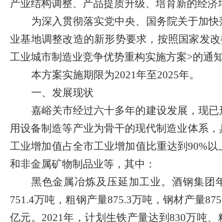
产业结构调整、产品提质升级、培育新的经济
为深入贯彻落实党中央、国务院关于加快
业基地调整改造的新形势要求，按照国家发改
工业城市制造业竞争优势重构实施方案
>
的通
本方案实施期限为
202
1
年至
2025
年。
一、发展现状
嘉峪关市经过六十多年的建设发展，现已
用设备制造等产业为骨干的现代制造业体系，
工业增加值占全市工业增加值比重达到
90%
以
和非金属矿物制品业等，其中：
黑色金属冶炼及压延加工业。
酒钢集团
751.4
万吨，粗钢产量
875.3
万吨，钢材产量
875
亿元。
2021
年，计划生铁产量达到
830
万吨、