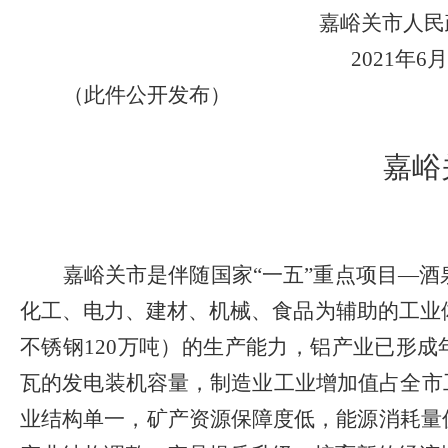
嘉峪关市人民
2021
年
6
月
（此件公开发布）
嘉峪
嘉峪关市是伴随国家
“
一五
”
重点项目
—
酒
化工、电力、建材、机械、食品为辅助的工业
不锈钢
120
万吨）的生产能力，铝产业已形成
瓦的发电装机容量，
制造业工业增加值占全市
业结构单一，矿产资源保障度低，能源消耗量