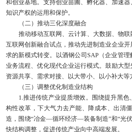
和创业基地。支持创业苗圃、孵化器、加速器
知识产权的运用和保护。
（二）推动三化深度融合
推动移动互联网、云计算、大数据、物联
互联网创新融合试点，推动先进制造业企业开
求的新模式转变。以酒钢公司
SAP
（企业管理
业务流程、优化现代企业运行模式。鼓励大型
资源共享、需求对接、以大带小、以小补大等
（三）调整优化制造业结构
1.
推进传统产业提质增效。围绕提升黑色
构性改革，下大气力去产能、降成本、出清
造，围绕
“
冶金
—
循环经济
—
装备制造
”
和
“
光
快结构调整，
促进传统产业向中高端发展。