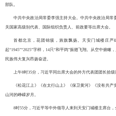
部队。
中共中央政治局常委李强主持大会。中共中央政治局常
关国家高级别代表、国际组织负责人、前政要等出席大会。
首都北京，花团锦簇，旌旗飘扬。天安门城楼庄严雄
起“1945”“2025”字样，14只“和平鸽”振翅飞翔。从
民族伟大复兴昂扬奋进。
上午8时35分，习近平同出席大会的外方代表团团长拾
《松花江上》《在太行山上》《保卫黄河》《没有共产
山河的峥嵘岁月。
8时55分，习近平等中外领导人来到天安门城楼主席台