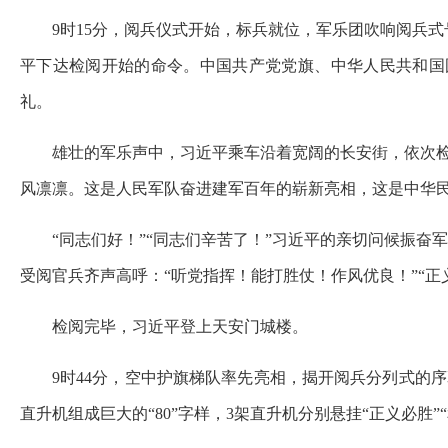
9时15分，阅兵仪式开始，标兵就位，军乐团吹响阅兵
平下达检阅开始的命令。中国共产党党旗、中华人民共和国
礼。
雄壮的军乐声中，习近平乘车沿着宽阔的长安街，依次检
风凛凛。这是人民军队奋进建军百年的崭新亮相，这是中华
“同志们好！”“同志们辛苦了！”习近平的亲切问候振奋
受阅官兵齐声高呼：“听党指挥！能打胜仗！作风优良！”“正
检阅完毕，习近平登上天安门城楼。
9时44分，空中护旗梯队率先亮相，揭开阅兵分列式的
直升机组成巨大的“80”字样，3架直升机分别悬挂“正义必胜”