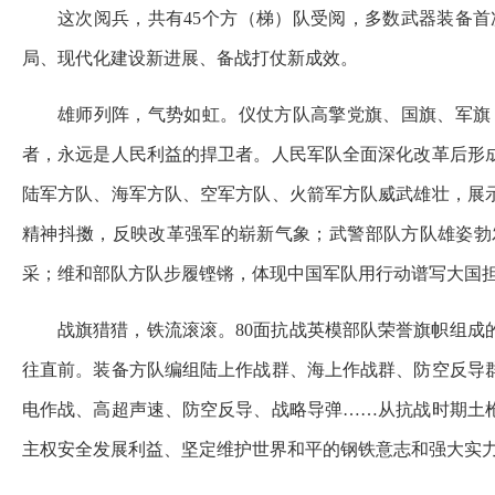
这次阅兵，共有45个方（梯）队受阅，多数武器装备
局、现代化建设新进展、备战打仗新成效。
雄师列阵，气势如虹。仪仗方队高擎党旗、国旗、军旗
者，永远是人民利益的捍卫者。人民军队全面深化改革后形
陆军方队、海军方队、空军方队、火箭军方队威武雄壮，展
精神抖擞，反映改革强军的崭新气象；武警部队方队雄姿勃
采；维和部队方队步履铿锵，体现中国军队用行动谱写大国
战旗猎猎，铁流滚滚。80面抗战英模部队荣誉旗帜组
往直前。装备方队编组陆上作战群、海上作战群、防空反导
电作战、高超声速、防空反导、战略导弹……从抗战时期土
主权安全发展利益、坚定维护世界和平的钢铁意志和强大实