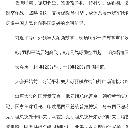
战鹰呼啸，振翅长空。预警指挥机、特种机、运输机、
制空作战、战略投送、支援保障等机型，成体系展示我军快速
亿多中国人民奔向强国复兴的光明前景。
习近平等中外领导人频频鼓掌，现场响起一阵阵掌声和
8万羽和平鸽展翅高飞，8万只气球腾空而起，《歌唱祖
大会历时1小时26分钟，于10时26分圆满结束。
大会开始前，习近平和夫人彭丽媛在端门外广场迎接出
出席大会的国际贵宾有：俄罗斯总统普京，朝鲜劳动党
记、国家主席通伦，印度尼西亚总统普拉博沃，马来西亚总
克斯坦总统托卡耶夫，乌兹别克斯坦总统米尔济约耶夫，塔
卡申科，阿塞拜疆总统阿利耶夫，亚美尼亚总理帕什尼扬，