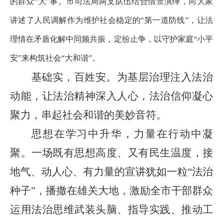
的群众
“
大
”
事。市司法局两支队伍结合情景演绎，向大家
讲述了人民调解作为维护社会稳定的
“
第一道防线
”
，让法
理情在矛盾化解中同频共振，定纷止争，以守护家庭
“
小平
安
”
来构筑社会
“
大和谐
”
。
基础实，百姓安。为基层治理注入法治
动能，让法治精神深入人心，法治信仰凝心
聚力，串起社会和谐的美妙音符。
思想在学习中升华，力量在行动中凝
聚。一场既有思想高度、又有民生温度，接
地气、动人心、有力量的宣讲犹如一粒
“
法治
种子
”
，播撒在雄关大地，激励全市干部群众
运用法治思维武装头脑、指导实践、推动工