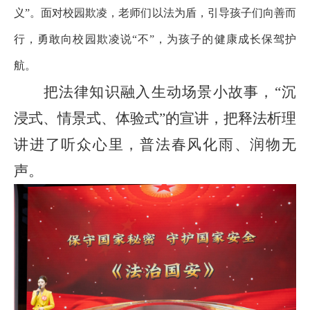
义
”
。面对校园欺凌，老师们以法为盾，引导孩子们向善而
行，勇敢向校园欺凌说
“
不
”
，为孩子的健康成长保驾护
航。
把法律知识融入生动场景小故事，
“
沉
浸式、情景式、体验式
”
的宣讲，把释法析理
讲进了听众心里，普法春风化雨、润物无
声。