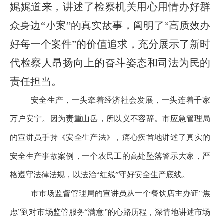
娓娓道来，讲述了检察机关用心用情办好群
众身边
“
小案
”
的真实故事，阐明了
“
高质效办
好每一个案件
”
的价值追求，充分展示了新时
代检察人昂扬向上的奋斗姿态和司法为民的
责任担当。
安全生产，一头牵着经济社会发展，一头连着千家
万户安宁。因为责重山岳，所以义不容辞。市应急管理局
的宣讲员手持《安全生产法》，痛心疾首地讲述了真实的
安全生产事故案例，一个农民工的高处坠落警示大家，严
格遵守法律法规，以法治
“
红线
”
守好安全生产底线。
市市场监督管理局的宣讲员从一个餐饮店主办证
“
焦
虑
”
到对市场监管服务
“
满意
”
的心路历程，深情地讲述市场