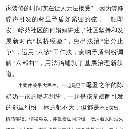
家装修的时间实在让人无法接受
”
，因为装修
噪声引发的邻里矛盾如紧绷的弦，一触即
发。峪苑社区的何娟娟讲述了社区坚持和发
展新时代
“
枫桥经验
”
，突出法治
“
定分止
争
”
，运用
“
六诊
”
工作法，奏响矛盾纠纷调
解
“
六部曲
”
，用法治铺就了基层治理新轨
道。
耄耋之年的陈
小案件关乎大民生。一起是已至
奶奶一家的赡养纠纷，一起是孩童嬉闹引发
的邻里纠纷，标的都不大，但都是
矛盾突出，
情感郁结、情绪爆发，体量着世间冷暖，浸润着人间烟火