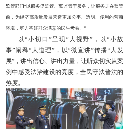
监管部门
“
以服务促监管、寓监管于服务，让服务走在监管
前，为经济高质量发展营造更加公平、透明、便利的营商
环境，努力答好群众满意的民生考卷。
”
以
“
小切口
”
呈现
“
大视野
”
，以
“
小故
事
”
阐释
“
大道理
”
，以
“
微宣讲
”
传播
“
大发
展
”
，讲出信心、讲出力量，让听众切实从案
例中感受法治建设的亮度，全民守法普法的
热度。