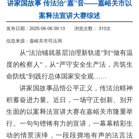
讲家国故事 传法治“嘉”音——嘉峪关市以
案释法宣讲大赛综述
发布日期：2025-06-06 09:13
浏览次数：
310
次
信息来源：嘉峪关市司法局
从
“
法治铺就基层治理新轨道
”
到
“
做有温
度的检察人
”
，从
“
严守安全生产法，共筑生
命防线
”
到践行总体国家安全观
……
讲家国故事品悟公平正义，传法治精神
积蓄奋进力量。
近日
，一场守正创新、别开
生面的以案释法宣讲大赛在嘉峪关市隆重举
行。一句句铿锵有力的宣讲，一幕幕精彩生
动的情景演绎，一段段掷地有声的法言法