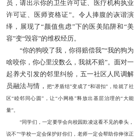
员，请出示你的卫生许可证、医疗机构执业
许可证、医师资格证
”
。令人捧腹的诙谐演
绎，展现了
“
颜值焦虑
”
下的医美陷阱和
“
美
容
”
变
“
毁容
”
的维权经历。
“
你的狗咬了我，你得赔偿我
”“
我的狗为
啥咬你，你心里没数么，我就不赔
”
。面对一
起养犬引发的邻里纠纷，五一社区人民调解
员融法与情，
把
“
矛盾结
”
变成了
“
和谐扣
”
，绘就了社
区
“
睦邻同心圆
”
，让
“
小网格
”
释放出基层治理的
“
大能
量
”
。
“
同学们，一定要学会向校园欺凌这看不见的拳头，
说不
”“
学校一定会保护好你们，老师一定会帮助你伸张正