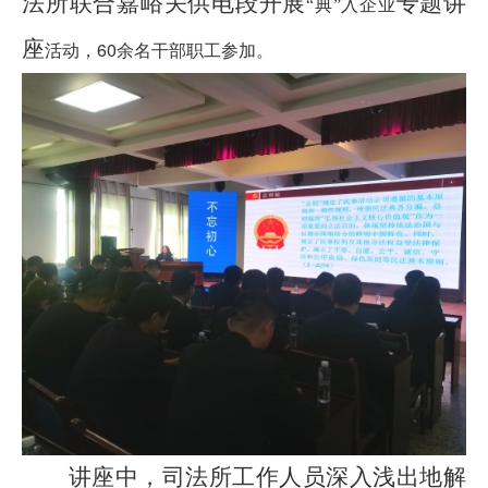
法所联合嘉峪关供电段开展
专题讲
“
典
”
入企业
座
60
活动，
余名干部职工参加。
讲座中，司法所工作人员深入浅出地解