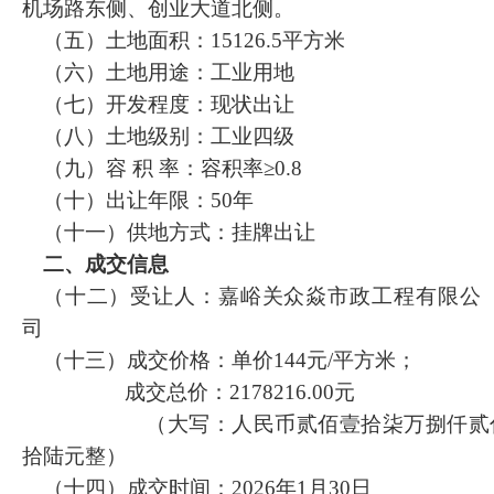
机场路东侧、创业大道北侧。
（五）土地面积：
15126.5
平方米
（六）土地用途：工业用地
（七）开发程度：现状出让
（八）
土地级别：
工业四级
（九）容
积
率：容积率
≥0
.8
（十）出让年限：
5
0
年
（十一）供地方式：挂牌出让
二
、
成交信息
（十二）受让人：嘉峪关众焱市政工程有限公
司
（十三）成交价格：单价
144
元
/平方米；
成交总价：
2178216
.00元
（大写：人民币贰佰壹拾柒万捌仟贰
拾陆元整）
（十四）成交时间：
202
6
年
1
月
30
日