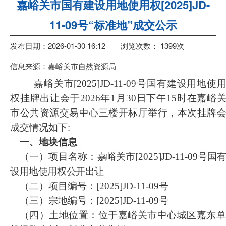
嘉峪关市国有建设用地使用权[2025]JD-
11-09号“标准地”成交公示
发布日期：2026-01-30 16:12
浏览次数：
1399
次
信息来源：嘉峪关市自然资源局
嘉峪关市
[2025]JD-11-09号国有建设用地使
权挂牌出让会于202
6
年
1
月
30
日下午
15时在嘉峪
市公共资源交易中心三楼开标厅举行，本次挂牌
成交情况如下:
一、地块信息
（一）
项目名称：
嘉峪关市
[2025]JD-11-09号
国
设用地使用权公开出让
（二）
项目编号：
[2025]JD-11-09号
（三）宗地编号：
[2025]JD-11-09号
（
四）土地位置：位于嘉峪关市中心城区嘉东单