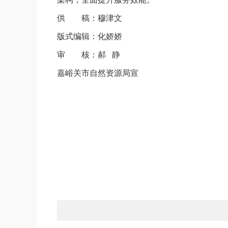
供 稿：穆津文
版式编辑：化娇娇
审 核：郝 静
嘉峪关市自然资源局宣