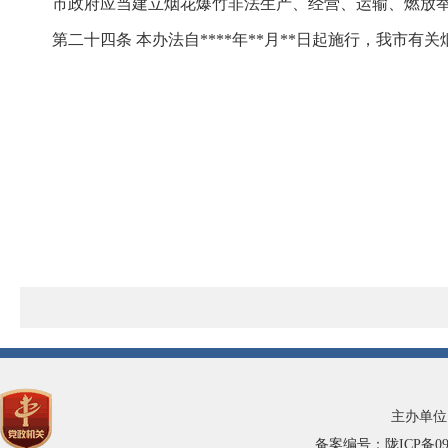
市政府应当建立烟花爆竹非法生产、经营、运输、燃放
第二十四条 本办法自****年**月**日起施行，我市
主办单位
备案编号：陇ICP备0900