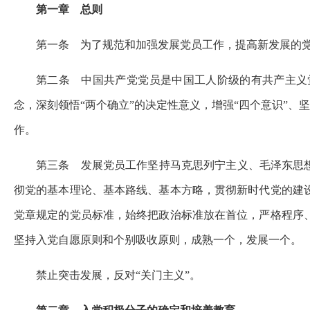
第一章 总则
第一条 为了规范和加强发展党员工作，提高新发展的
第二条 中国共产党党员是中国工人阶级的有共产主义
念，深刻领悟“两个确立”的决定性意义，增强“四个意识”、
作。
第三条 发展党员工作坚持马克思列宁主义、毛泽东思
彻党的基本理论、基本路线、基本方略，贯彻新时代党的建
党章规定的党员标准，始终把政治标准放在首位，严格程序
坚持入党自愿原则和个别吸收原则，成熟一个，发展一个。
禁止突击发展，反对“关门主义”。