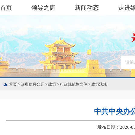
首页
领导之窗
新闻动态
走进
首页
>
政府信息公开
>
政策
>
行政规范性文件
>
政策法规
中共中央办
发布日期：2026-05-