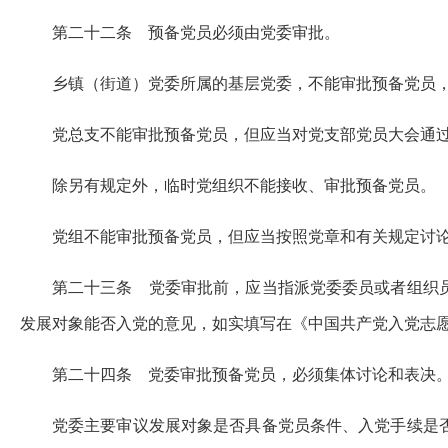
第二十二条 预备党员必须由党委审批。
乡镇（街道）党委所属的基层党委，不能审批预备党员
党总支不能审批预备党员，但应当对党支部党员大会通
除另有规定外，临时党组织不能接收、审批预备党员。
党组不能审批预备党员，但应当按照党章和有关规定讨
第二十三条 党委审批前，应当指派党委委员或者组织
发展对象能否入党的意见，如实填写在《中国共产党入党志
第二十四条 党委审批预备党员，必须集体讨论和表决
党委主要审议发展对象是否具备党员条件、入党手续是