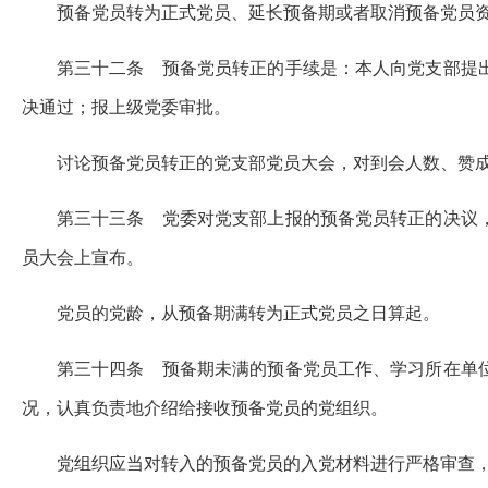
预备党员转为正式党员、延长预备期或者取消预备党员
第三十二条 预备党员转正的手续是：本人向党支部提
决通过；报上级党委审批。
讨论预备党员转正的党支部党员大会，对到会人数、赞
第三十三条 党委对党支部上报的预备党员转正的决议
员大会上宣布。
党员的党龄，从预备期满转为正式党员之日算起。
第三十四条 预备期未满的预备党员工作、学习所在单
况，认真负责地介绍给接收预备党员的党组织。
党组织应当对转入的预备党员的入党材料进行严格审查