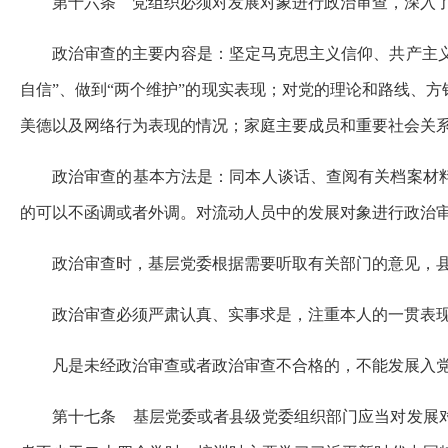
第十六条 党组织必须对发展对象进行政治审查，深入
政治审查的主要内容是：坚定马克思主义信仰、共产主义
自信”、做到“两个维护”的现实表现；对党的理论和路线、
美德以及网络行为表现的情况；家庭主要成员和重要社会关
政治审查的基本方法是：同本人谈话、查阅有关档案材
的可以不函调或者外调。对流动人员中的发展对象进行政治
政治审查时，基层党委根据需要听取有关部门的意见，
政治审查必须严肃认真、实事求是，注重本人的一贯表
凡是未经政治审查或者政治审查不合格的，不能发展入
第十七条 基层党委或者县级党委组织部门应当对发展