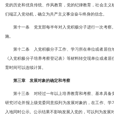
党的历史和优良传统、作风教育，党的纪律教育，社会主义
们端正入党动机，确立为共产主义事业奋斗终身的信念。
第十一条 党支部每半年对入党积极分子进行一次考察
施。
第十二条 入党积极分子工作、学习所在单位或者居住
《入党积极分子培养考察登记表》等材料转交现单位或者居
育时间可以连续计算。
第三章 发展对象的确定和考察
第十三条 对经过一年以上培养教育和考察、基本具备
研究讨论并报上级党委同意拟列为发展对象的，在工作、学
入地同时公示。公示结果不影响发展入党的，可以列为发展