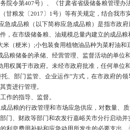
国务院令第
407
号）、《甘肃省省级储备粮管理办
（甘粮发
〔
2017
〕
1
号
）等有关规定，结合我市
应急成品粮（以下简称应急成品粮）是指市政府
件，在市级储备粮、油规模总量内建立的成品粮
大米（粳米）
;
小包装食用植物油品种为菜籽油和
成品粮储备的承储、经营管理、监督活动的单位
动用权属于市政府。未经市政府批准，任何单位
委托、部门监管、企业运作”方式，在市政府的
其责进行管理。
理工作的指导、监督。
急成品粮的行政管理和市场应急供应，对数量、质
部门、财政等部门和农发行嘉峪关市分行启动并
粮的利息费用补贴和应急动用所发生的必要支出，