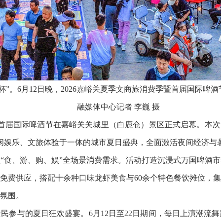
杯”。6月12日晚，2026嘉峪关夏季文商旅消费季暨首届国际啤
融媒体中心记者 李巍 摄
季暨首届国际啤酒节在嘉峪关关城里（白鹿仓）景区正式启幕。本
、休闲娱乐、文旅体验于一体的城市夏日盛典，全面激活夜间经济与
“食、游、购、娱”全场景消费需求。活动打造沉浸式万国啤酒
瓶啤酒免费供应，搭配十余种口味龙虾美食与60余个特色餐饮摊位
氛围。
民参与的夏日狂欢盛宴。6月12日至22日期间，每日上演潮流