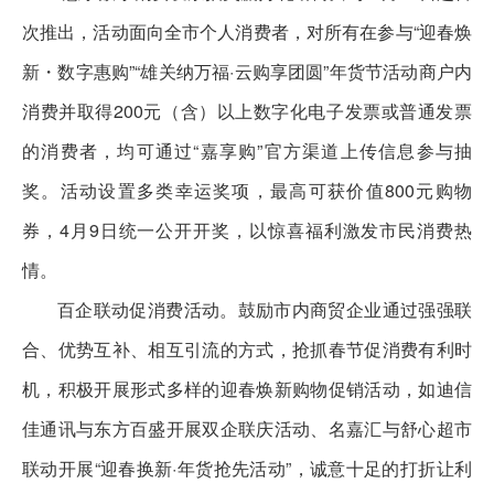
次推出，活动面向全市个人消费者，对所有在参与“迎春焕
新・数字惠购”“雄关纳万福·云购享团圆”年货节活动商户内
消费并取得200元（含）以上数字化电子发票或普通发票
的消费者，均可通过“嘉享购”官方渠道上传信息参与抽
奖。活动设置多类幸运奖项，最高可获价值800元购物
券，4月9日统一公开开奖，以惊喜福利激发市民消费热
情。
百企联动促消费活动。鼓励市内商贸企业通过强强联
合、优势互补、相互引流的方式，抢抓春节促消费有利时
机，积极开展形式多样的迎春焕新购物促销活动，如迪信
佳通讯与东方百盛开展双企联庆活动、名嘉汇与舒心超市
联动开展“迎春换新·年货抢先活动”，诚意十足的打折让利