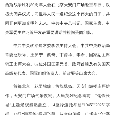
西斯战争胜利80周年大会在北京天安门广场隆重举行，以
盛大阅兵仪式，同世界人民一道纪念这个伟大的日子，共
同开创更加光明的未来。中共中央总书记、国家主席、中
央军委主席习近平发表重要讲话并检阅受阅部队。
中共中央政治局常委李强主持大会。中共中央政治局
常委赵乐际、王沪宁、蔡奇、丁薛祥、李希，国家副主席
韩正出席大会。62位外国国家元首、政府首脑及有关国家
高级别代表、国际组织负责人、前政要等出席大会。
首都北京，花团锦簇，旌旗飘扬。天安门城楼庄严雄
伟，天安门广场气象恢宏。人民英雄纪念碑前，“钢铁长
城”主题景观巍然矗立，14座烽燧托举起“1945”“2025”字
样，14只“和平鸽”振翅飞翔。从空中俯瞰，广场中“众”字