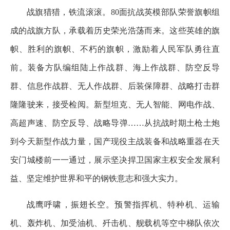
战旗猎猎，铁流滚滚。80面抗战英模部队荣誉旗帜组
成的战旗方队，承载着历史荣光浩荡而来。这些英雄的旗
帜、胜利的旗帜、不朽的旗帜，激励着人民军队勇往直
前。装备方队编组陆上作战群、海上作战群、防空反导
群、信息作战群、无人作战群、后装保障群、战略打击群
隆隆驶来，接受检阅。新型坦克、无人智能、网电作战、
高超声速、防空反导、战略导弹……从抗战时期土枪土炮
到今天新型作战力量，国产现役主战装备和战略重器在天
安门城楼前一一通过，展示坚决捍卫国家主权安全发展利
益、坚定维护世界和平的钢铁意志和强大实力。
战鹰呼啸，振翅长空。预警指挥机、特种机、运输
机、轰炸机、加受油机、歼击机、舰载机等空中梯队依次