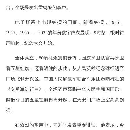
台，全场爆发出雷鸣般的掌声。
电子屏幕上出现钟摆的画面。随着钟摆，1945、
1955、1965……2025的年份数字依次显现。9时整，报时钟
声响起，纪念大会开始。
全体肃立，80响礼炮震彻云霄，国旗护卫队官兵护卫
着五星红旗，迈着矫健的步伐，从人民英雄纪念碑行进至
广场北侧升旗区。中国人民解放军联合军乐团奏响雄壮的
《义勇军进行曲》，全场齐声高唱中华人民共和国国歌，
鲜艳夺目的五星红旗冉冉升起，在天安门广场上空高高飘
扬。
在热烈的掌声中，习近平发表重要讲话。他表示，今