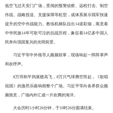
低空飞过天安门广场，受阅的预警侦察、远程打击、制空
作战、战略投送、支援保障等机型，成体系展示我军快速
提升的空中作战能力。教练机梯队拉出14道彩烟，寓意着
中华民族14年可歌可泣的抗战历程，象征着14亿多中国人
民奔向强国复兴的光明前景。
习近平等中外领导人频频鼓掌，现场响起一阵阵掌声
和欢呼声。
8万羽和平鸽展翅高飞，8万只气球腾空而起，《歌唱
祖国》的激昂乐曲响彻整个广场。习近平等向各界群众频
频致意，广场内外汇成一片欢腾的海洋。
大会历时1小时26分钟，于10时26分圆满结束。