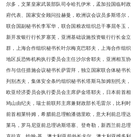
尔多，文莱皇家武装部队司令哈扎伊米，孟加拉国临时政
府代表、国家安全顾问拉赫曼，欧洲议会议员多斯塔尔，
联合国副秘书长李军华，联合国粮农组织总干事屈冬玉，
新开发银行行长罗塞芙，亚洲基础设施投资银行行长金立
群，上海合作组织秘书长叶尔梅克巴耶夫，上海合作组织
地区反恐怖机构执行委员会主任沙尔舍耶夫，亚洲相互协
作与信任措施会议秘书长萨雷拜，独立国家联合体秘书长
列别杰夫，集体安全条约组织秘书长塔斯马加姆别托夫，
欧亚经济委员会执行委员会主席萨金塔耶夫，日本前首相
鸠山由纪夫，瑞士前联邦主席兼财政部长毛雷尔，比利时
前首相莱特姆，希腊前总理帕潘德里欧，意大利前总理达
莱马，罗马尼亚前总理讷斯塔塞、登奇勒，新西兰前总理
克拉克、约翰·基，澳大利亚前外长卡尔，澳大利亚维多利