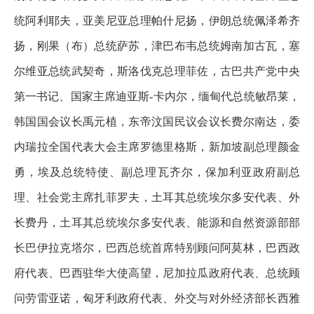
统阿利耶夫，亚美尼亚总理帕什尼扬，伊朗总统佩泽希齐
扬，刚果（布）总统萨苏，津巴布韦总统姆南加古瓦，塞
尔维亚总统武契奇，斯洛伐克总理菲佐，古巴共产党中央
第一书记、国家主席迪亚斯-卡内尔，缅甸代总统敏昂莱，
韩国国会议长禹元植，东帝汶国民议会议长费尔南达，委
内瑞拉全国代表大会主席罗德里格斯，新加坡副总理颜金
勇，埃及总统特使、副总理瓦齐尔，保加利亚政府副总
理、社会党主席扎菲罗夫，土耳其总统埃尔多安代表、外
长费丹，土耳其总统埃尔多安代表、能源和自然资源部部
长巴伊拉克塔尔，巴西总统首席特别顾问阿莫林，巴西政
府代表、巴西驻华大使高望，尼加拉瓜政府代表、总统顾
问劳雷亚诺，匈牙利政府代表、外交与对外经济部长西雅