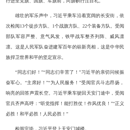
行进至党旗、国旗、军旗前，向旗帜行注目礼。
雄壮的军乐声中，习近平乘车沿着宽阔的长安街，依
次检阅13个徒步方队、1个战旗方队、22个装备方队。受阅
部队军容严整、意气风发，铁甲战车整齐列阵、威风凛
凛。这是人民军队奋进建军百年的崭新亮相，这是中华民
族捍卫世界和平的坚定宣示。
“同志们好！”“同志们辛苦了！”习近平的亲切问候振
奋军心。“主席好！”“为人民服务！”受阅官兵斗志昂扬，
响亮的回答声震长空。习近平乘车驶回天安门途中，受阅
官兵齐声高呼：“听党指挥！能打胜仗！作风优良！”“正义
必胜！和平必胜！人民必胜！”
检阅完毕，习近平登上天安门城楼。