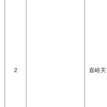
2
嘉峪关