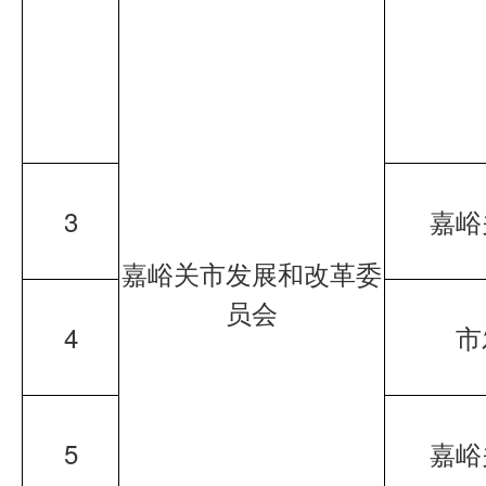
3
嘉峪
嘉峪关市发展和改革委
员会
4
市
5
嘉峪