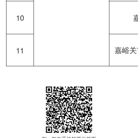
10
嘉峪关
11